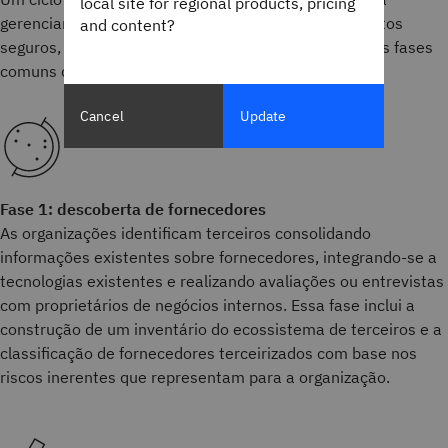
local site for regional products, pricing
gerenciar os riscos de terceiros e criar relacionamentos
and content?
seguros, conformes e benéficos com fornecedores. As fases
comuns do ciclo de vida do TPRM incluem:
Cancel
Update
Fase 1: descoberta de fornecedores
As organizações identificam terceiros consolidando
informações existentes sobre fornecedores, integrando-se a
tecnologias existentes e realizando avaliações ou entrevistas
com proprietários de negócios internos. Essa fase inclui a
construção de um inventário do ecossistema de terceiros e a
classificação de fornecedores terceirizados com base nos
riscos inerentes que representam para a organização.