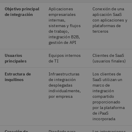
Objetivo principal
Aplicaciones
Conexión de una
de integración
empresariales
aplicación SaaS
internas,
con aplicaciones y
sistemas y flujos
plataformas de
de trabajo,
terceros
integración B2B,
gestión de API
Usuarios
Equipos internos
Clientes de SaaS
principales
de TI
(usuarios finales)
Estructura de
Infraestructuras
Los clientes de
inquilinos
de integración
SaaS utilizan un
desplegadas
marco de
individualmente,
integración
por empresa
compartido
proporcionado
por la plataforma
de iPaaS
incorporada
Creación de
Diseñado para
Las integraciones