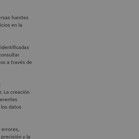
ersas fuentes
cios en la
 identificadas
consultar
os a través de
s
r. La creación
ferentes
 los datos
r errores,
precisión y la