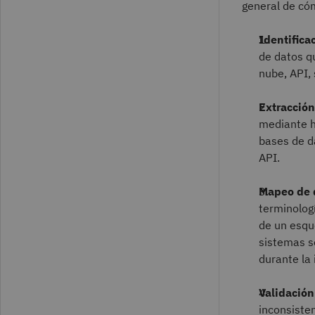
general de cóm
Identifica
de datos qu
nube, API,
Extracción
mediante h
bases de d
API.
Mapeo de 
terminologí
de un esqu
sistemas s
durante la 
Validación
inconsisten