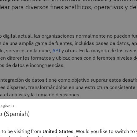
ar para diversos fines analíticos, operativos y d
o digital actual, las organizaciones normalmente no pueden fu
s de una amplia gama de fuentes, incluidas bases de datos, ap
lo, servicios en la nube,
API
y otras. En la mayoría de los caso
n diferentes formatos y ubicaciones con diferentes niveles de
os de datos e incongruencias.
integración de datos tiene como objetivo superar estos desaf
tes dispares, transformándolos en una estructura consistente
a el análisis y la toma de decisiones.
egion is:
e, por ejemplo, la ingesta de datos, que es solo una parte de la
o (Spanish)
tegración se traslada a la fase de análisis de la ingeniería de d
abarca flujos de trabajo de
visualización de datos
y
business in
 to be visiting from
United States
. Would you like to switch to 
asume una mayor responsabilidad por los resultados de los dat