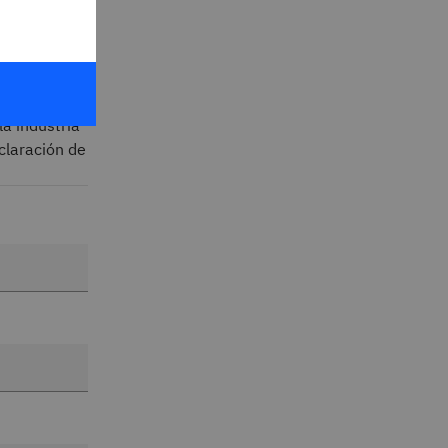
rtos
a industria
claración de