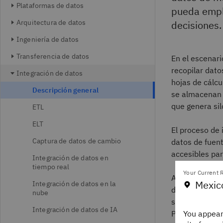
Plataformas de datos
pueda emple
Arquitectura de datos
decisiones.
Ingeniería de datos
Transferencia de datos
En el escenari
recopilar dato
Integración de datos
hojas de cálcu
Descripción general
se almacenan e
que genera sil
ETL
ELT
El proceso de 
Captura de datos de cambio
datos de fuen
accesibles par
Integración de datos en
tiempo real
Your Current R
A diferencia d
Mexic
Integración de datos en la
de datos, la in
nube
significa que 
Integración de datos de IA
You appear
Por lo tanto, 