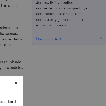
Juntos, IBM y Confluent
e toma de
convierten los datos que fluyen
continuamente en acciones
confiables y gobernadas en
entornos híbridos.
ncionar sin
licaciones,
Lea el anuncio
s, estos datos
 calidad, lo
íos reuniendo
 y haciéndolos
×
 integración
atos. Esto
telligence
(BI).
your local
os.