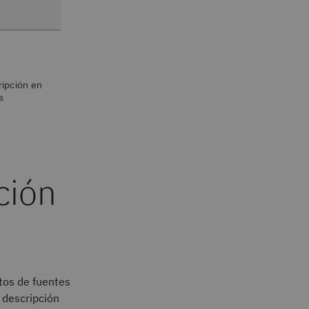
ripción en
s
ción
tos de fuentes
 descripción