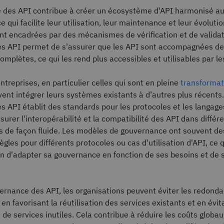
 des API contribue à créer un écosystème d'API harmonisé au
ce qui facilite leur utilisation, leur maintenance et leur évolut
ont encadrées par des mécanismes de vérification et de validat
s API permet de s'assurer que les API sont accompagnées de
plètes, ce qui les rend plus accessibles et utilisables par le
treprises, en particulier celles qui sont en pleine
transformat
ivent intégrer leurs systèmes existants à d’autres plus récents.
 API établit des standards pour les protocoles et les langages
surer l'interopérabilité et la compatibilité des API dans différ
 de façon fluide. Les modèles de gouvernance ont souvent de
gles pour différents protocoles ou cas d'utilisation d'API, ce 
n d'adapter sa gouvernance en fonction de ses besoins et de se
ernance des API, les organisations peuvent éviter les redonda
en favorisant la réutilisation des services existants et en évit
e services inutiles. Cela contribue à réduire les coûts globau