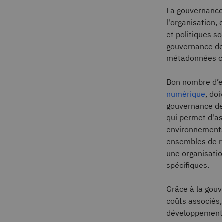
La gouvernance
l'organisation, 
et politiques s
gouvernance de
métadonnées com
Bon nombre d’en
numérique
, do
gouvernance des
qui permet d'as
environnements
ensembles de rè
une organisatio
spécifiques.
Grâce à la gouv
coûts associés, 
développement d