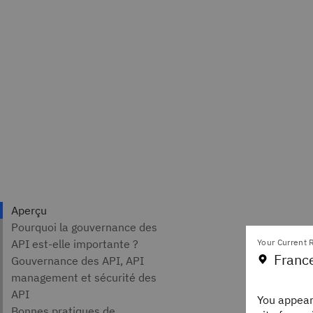
Auteurs
Your Current R
Franc
Gita J
Staff 
You appear