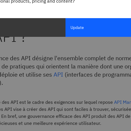
gional products, pricing and content?
st-ce que la gouvern
Update
API ?
nce des API désigne l'ensemble complet de norme
t de pratiques qui orientent la manière dont une o
éploie et utilise ses
API
(interfaces de programm
).
 des API est le cadre des exigences sur lequel repose
API Ma
 API vise à créer des API qui sont faciles à trouver, sécurisée
s. En bref, une gouvernance efficace des API produit des API de
récieuses et une meilleure expérience utilisateur.