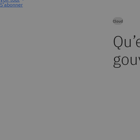
S’abonner
Cloud
Qu’
gou