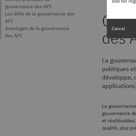
site for re
Qu’e
Cancel
des 
La gouverna
politiques e
développe, d
applications
La gouvernance
gouvernance des
et réutilisable
qualité, plus p