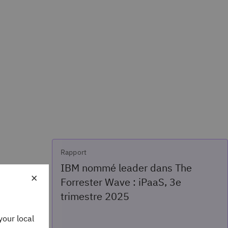
Rapport
IBM nommé leader dans The
×
Forrester Wave : iPaaS, 3e
trimestre 2025
on & ITOps
your local