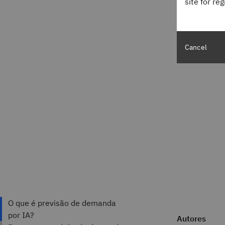
site for re
Cancel
Autores