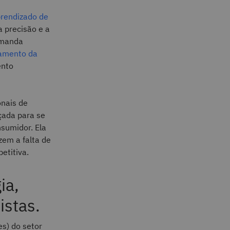
prendizado de
a precisão e a
emanda
amento da
ento
onais de
çada para se
sumidor. Ela
em a falta de
etitiva.
ia,
istas.
es) do setor