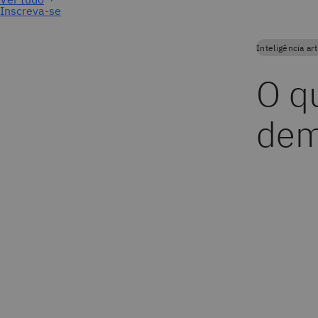
Inscreva-se
Inteligência arti
O q
dem