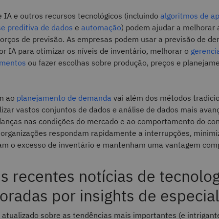
IA e outros recursos tecnológicos (incluindo
algoritmos de a
se preditiva de dados
e
automação
) podem ajudar a melhorar 
sforços de previsão. As empresas podem usar a previsão de d
r IA para otimizar os níveis de inventário, melhorar o
gerenci
imentos
ou fazer escolhas sobre produção, preços e planejam
m ao
planejamento de demanda
vai além dos métodos tradici
ilizar vastos conjuntos de dados e análise de dados mais avan
anças nas condições do mercado e ao comportamento do con
 organizações respondam rapidamente a interrupções, minimiz
am o excesso de inventário e mantenham uma vantagem comp
s recentes notícias de tecnolog
oradas por insights de especial
atualizado sobre as tendências mais importantes (e intrigant