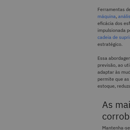
Ferramentas de 
máquina
,
análi
eficácia dos e
impulsionada po
cadeia de supr
estratégico.
Essa abordage
previsão, ao ut
adaptar às mud
permite que as
estoque, reduz
As mai
corrob
Mantenha-se 