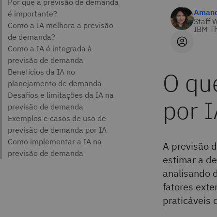
Amand
Staff 
IBM Th
O qu
por 
A previsão 
estimar a de
analisando 
fatores exte
praticáveis