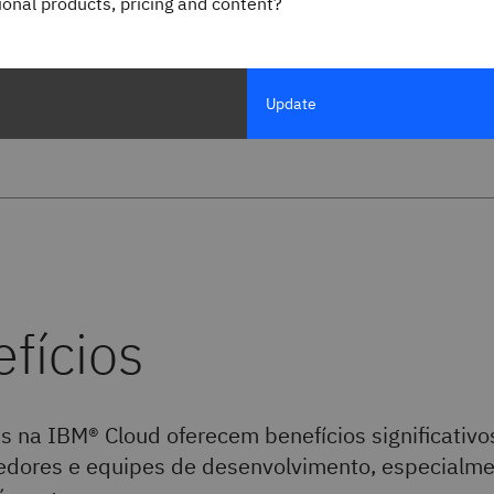
gional products, pricing and content?
 M. Job
ceo
Update
do Red Hat OpenShift on IBM Cloud
s na IBM® Cloud oferecem benefícios significativo
edores e equipes de desenvolvimento, especialme