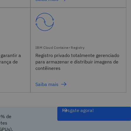
garantir a
Registro privado totalmente gerenciado
urança de
para armazenar e distribuir imagens de
contêineres
Saiba mais
Resgate agora!
50% de
etes
GPUs).