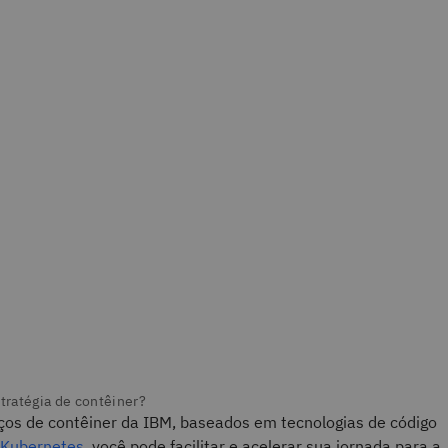
ços de contêiner da IBM, baseados em tecnologias de código
Kubernetes
, você pode facilitar e acelerar sua jornada para a