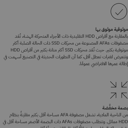
موثوقية موثوق بها
بالمقارنة مع أقراص HDD التقليدية ذات الأجزاء المتحركة الهشة، تُعَد
مصفوفات AFAs المصنوعة من محركات SSD ذات الحالة الصلبة أكثر
موثوقية بكثير. حيث تُعَد محركات SSD أكثر متانة بكثير من أقراص HDD
وتتعرض لفترات تعطل أقل، كما أن التطورات الحديثة في التصنيع أسهمت في
إطالة عمرها الافتراضي عمومًا.
بصمة مخفَّضة
من الناحية المادية، تشغل مصفوفة AFA مساحة أقل بكثير مقارنةً بنظام
HDD مماثل. وتتطلب مصفوفات AFAs ذات البصمة الأصغر مساحة أقل في