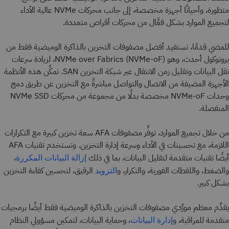
متطورة، وأحيانًا أجهزة مخصصة، إلى جانب محركات NVMe عالية الأداء
لتجميع الموارد بشكل فعَّال من محركات أقراص متعددة.
للمضي قدمًا، تستفيد أفضل مصفوفات التخزين بالذاكرة الوميضية فقط من
بروتوكول أحدث، وهو NVMe over Fabrics (NVMe-oF)، لزيادة سرعات
نقل البيانات وتقليل زمن الانتقال عبر شبكة التخزين SAN. تمكِّن هذه الأنظمة
الأجهزة المضيفة من الاتصال والتواصل مباشرةً مع التخزين عن طريق دمج
وحدات NVMe-oF مخصصة بدلًا من مجموعة من محركات NVMe SSD
المنفصلة.
من خلال تجميع الموارد، توفِّر مصفوفات AFA سعة تخزين كبيرة مع التكرارات
اللازمة، مع تحسينات في الأداء وسرعة إدارة التخزين. وتستخدم تقنيات AFA
أيضًا تقنيات متقدمة لتقليل البيانات، بما في ذلك
،
إزالة البيانات المكررة
والضغط، واللقطات الفورية، والتكرار، و
الرقيق، لتحسين كفاءة التخزين
التزويد
بشكل كبير.
يقدِّم معظم مورِّدي مصفوفات التخزين بالذاكرة الوميضية فقط أيضًا برمجيات
متقدمة للمراقبة، و
، وحماية البيانات، لتمكين مسؤولي النظام
إدارة البيانات