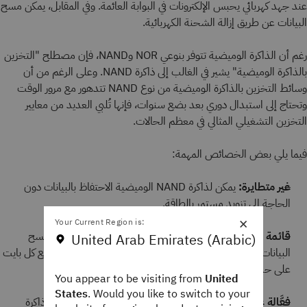
عند جهد كهربائي يحبس الإلكترونات في البوابة العائمة. وفي المقابل، يمكن مسح
البيانات عن طريق إزالة الشحنة الكهربائية.
رغم أن الذاكرة الوميضية تتوفر بنوعي NOR وNAND، فإن مصطلح "التخزين
بالذاكرة الوميضية" يشير في الغالب إلى ذاكرة NAND. وعلى الرغم من أن
وسائط التخزين بالذاكرة الوميضية من نوع NAND تتدهور مع مرور الوقت
وتحتاج إلى استبدال دوري بعد بضع سنوات، فإنها تُلبي العديد من معايير
التخزين التشغيلي المثالي في معظم الحالات.
فيما يلي بعض الخصائص المهمة:
غير متطايرة:
يمكن لذاكرة NAND الوميضية الاحتفاظ بالبيانات دون
الحاجة إلى تزويد مستمر بالطاقة.
×
Your Current Region is:
قائمة على الكتل:
تعمل ذاكرة NAND الوميضية على كتابة ومسح
United Arab Emirates (Arabic)
البيانات على شكل كتل كبيرة من المعلومات، بدلًا من التعامل مع كل بايت
على حدة.
You appear to be visiting from
United
States
. Would you like to switch to your
فعَّالة على نطاق واسع:
بفضل بنيتها القائمة على الكتل، تُعَد ذاكرة