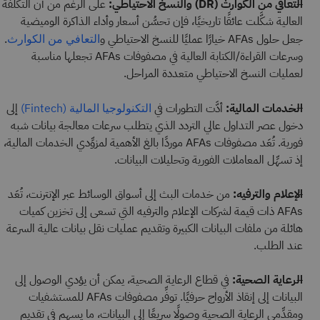
التعافي من الكوارث (DR) والنسخ الاحتياطي:
على الرغم من أن التكلفة
العالية شكَّلت عائقًا تاريخيًا، فإن تحسُّن أسعار وأداء الذاكرة الوميضية
جعل حلول AFAs خيارًا عمليًا للنسخ الاحتياطي و
.
التعافي من الكوارث
وسرعات القراءة/الكتابة العالية في مصفوفات AFAs تجعلها مناسبة
لعمليات النسخ الاحتياطي متعددة المراحل.
الخدمات المالية:
أدَّت التطورات في
إلى
التكنولوجيا المالية (Fintech)
دخول عصر التداول عالي التردد الذي يتطلب سرعات معالجة بيانات شبه
فورية. تُعَد مصفوفات AFAs موردًا بالغ الأهمية لمزوِّدي الخدمات المالية،
إذ تسهِّل المعاملات الفورية وتحليلات البيانات.
الإعلام والترفيه:
من خدمات البث إلى أسواق الوسائط عبر الإنترنت، تُعَد
AFAs ذات قيمة لشركات الإعلام والترفيه التي تسعى إلى تخزين كميات
هائلة من ملفات البيانات الكبيرة وتقديم عمليات نقل بيانات عالية السرعة
عند الطلب.
الرعاية الصحية:
في قطاع الرعاية الصحية، يمكن أن يؤدي الوصول إلى
البيانات إلى إنقاذ الأرواح حرفيًا. توفِّر مصفوفات AFAs للمستشفيات
ومقدِّمي الرعاية الصحية وصولًا سريعًا إلى البيانات، ما يسهم في تقديم