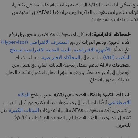
مع تحسُّن أداء تقنية الذاكرة الوميضية وتزايد توافرها وانخفاض تكلفتها،
ازدادت شعبية مصفوفات الذاكرة الوميضية فقط (AFAs) في العديد من
الاستخدامات والقطاعات:
المحاكاة الافتراضية:
لقد كان لمصفوفات AFAs دور محوري في توفير
الأداء الحيوي ودعم الميزات لبرامج
المشرف الافتراضي (Hypervisor)
التي تشغِّل
و
الأجهزة الافتراضية
البنية التحتية الافتراضية لسطح
. بالنسبة إلى
، يتم استخدام
المكتب (VDI)
المحاكاة الافتراضية
مصفوفات AFAs لدعم معدل إنتاجية البيانات العالي مع تقليل زمن
الوصول إلى أدنى حد ممكن، وهو ما يلزم لضمان استمرارية أعباء العمل
الافتراضية دون انقطاع.
البيانات الكبيرة والذكاء الاصطناعي (AI):
تشتهر نماذج
الذكاء
أيضًا باحتياجها إلى مجموعات بيانات كبيرة من أجل التدريب
الاصطناعي
والتشغيل. تُعَد مصفوفات AFAs مناسبة لتطبيقات
مثل
البيانات الكبيرة
تشغيل خوارزميات الذكاء الاصطناعي المعقدة التي تتطلب أداءً قويًا
للتخزين.