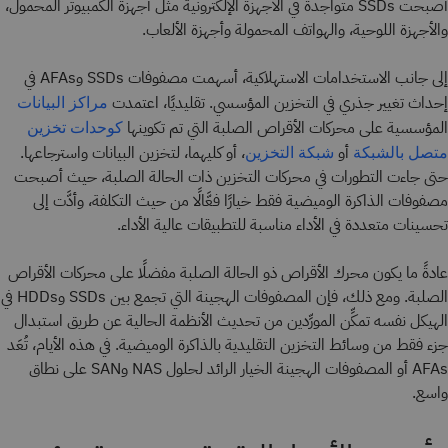
أصبحت SSDs متواجدة في الأجهزة الإلكترونية مثل أجهزة الكمبيوتر المحمول،
والأجهزة اللوحية، والهواتف المحمولة وأجهزة الألعاب.
إلى جانب الاستخدامات الاستهلاكية، أسهمت مصفوفات SSDs وAFAs في
إحداث تغيير جذري في التخزين المؤسسي. تقليديًا، اعتمدت
مراكز البيانات
المؤسسية على محركات الأقراص الصلبة التي تم تكوينها
كوحدات تخزين
أو
، أو كليهما، لتخزين البيانات واسترجاعها.
متصل بالشبكة
شبكة التخزين
حتى جاءت التطورات في محركات التخزين ذات الحالة الصلبة، حيث أصبحت
مصفوفات الذاكرة الوميضية فقط خيارًا فعَّالًا من حيث التكلفة، وأدَّت إلى
تحسينات متعددة في الأداء مناسبة للتطبيقات عالية الأداء.
عادةً ما يكون محرك الأقراص ذو الحالة الصلبة مفضلًا على محركات الأقراص
الصلبة. ومع ذلك، فإن المصفوفات الهجينة التي تجمع بين SSDs وHDDs في
الهيكل نفسه تمكِّن المورِّدين من تحديث الأنظمة الحالية عن طريق استبدال
جزء فقط من وسائط التخزين التقليدية بالذاكرة الوميضية. في هذه الأيام، تُعَد
AFAs أو المصفوفات الهجينة الخيار الرائد لحلول NAS وSAN على نطاق
واسع.