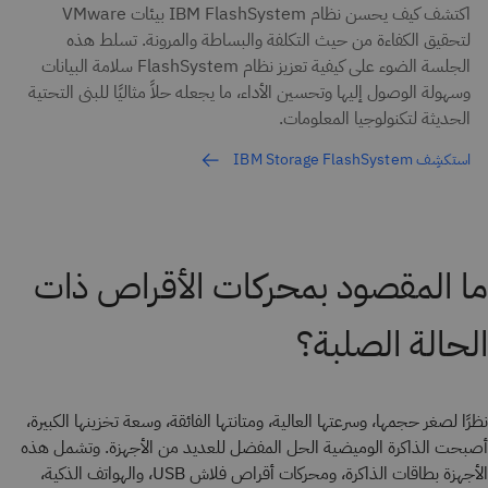
اكتشف كيف يحسن نظام IBM FlashSystem بيئات VMware
لتحقيق الكفاءة من حيث التكلفة والبساطة والمرونة. تسلط هذه
الجلسة الضوء على كيفية تعزيز نظام FlashSystem سلامة البيانات
وسهولة الوصول إليها وتحسين الأداء، ما يجعله حلاً مثاليًا للبنى التحتية
الحديثة لتكنولوجيا المعلومات.
استكشِف IBM Storage FlashSystem
ما المقصود بمحركات الأقراص ذات
الحالة الصلبة؟
نظرًا لصغر حجمها، وسرعتها العالية، ومتانتها الفائقة، وسعة تخزينها الكبيرة،
أصبحت الذاكرة الوميضية الحل المفضل للعديد من الأجهزة. وتشمل هذه
الأجهزة بطاقات الذاكرة، ومحركات أقراص فلاش USB، والهواتف الذكية،