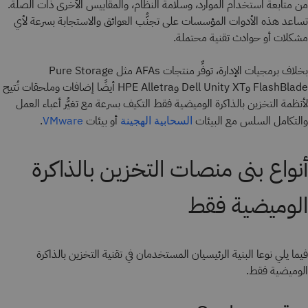
من متابعة استخدام الموارد، وسلامة النظام، والمقاييس الأخرى ذات الصلة.
تساعد هذه الأدوات المؤسسات على تجنُّب العوائق والاستجابة بسرعة لأي
مشكلات أو حوادث تقنية محتملة.
بخلاف برمجيات الإدارة، توفِّر منتجات AFAs مثل Pure Storage
FlashBlade وDell Unity XT وHPE Alletra أيضًا إضافات وملحقات تُتيح
لأنظمة التخزين بالذاكرة الوميضية فقط التكيف بسرعة مع تغيُّر أعباء العمل
والتكامل السلس مع البيئات
أو بيئات
.
السحابية الهجينة
VMware
أنواع بنى منصات التخزين بالذاكرة
الوميضية فقط
فيما يلي نوعا البنية الرئيسيان المستخدمان في تقنية التخزين بالذاكرة
الوميضية فقط.