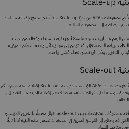
بنية Scale-up
تتَّبع مصفوفات AFAs من نوع Scale-up بنية أقدم تسمح بإضافة مساحة
تخزين إضافية إلى المصفوفة الحالية.
على الرغم من أن بنية Scale-up تُتيح طريقة بسيطة وفعَّالة من حيث
التكلفة لزيادة السعة، فإنها قد تؤدي إلى عوائق؛ لأن وحدة التحكم المركزية
لإدارة التخزين يمكن أن تصبح نقطة فشل واحدة.
بنية Scale-out
تُتيح مصفوفات AFAs التي تستخدم بنية Scale-out إضافة سعة تخزين أكبر
وقدرة حوسبة أعلى في الوقت نفسه، وذلك عبر إضافة المزيد من العُقد إلى
النظام.
تُعَد مصفوفات AFAs ذات بنية Scale-out خيارًا مفضلًا للتخزين المؤسسي
الذي قد يحتاج إلى التوسع السريع في السعة، إذ تضمن هذه البنية أداءً ثابتًا
حتى مع نمو النظام.