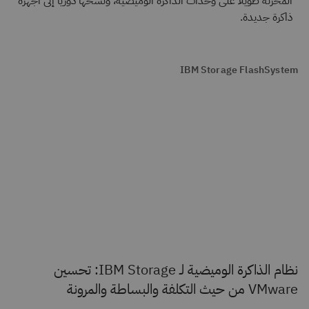
المخزَّنة طويلًا على وحدات الذاكرة الوميضية، ونسخها دوريًا إلى أجهزة
ذاكرة جديدة.
IBM Storage FlashSystem
نظام الذاكرة الوميضية لـ IBM Storage: تحسين
VMware من حيث التكلفة والبساطة والمرونة