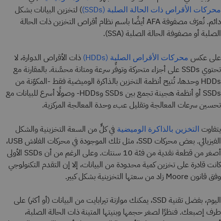
) لتخزين البيانات بشكل
محركات الأقراص ذات الحالة الصلبة (SSDs)
دائم. تُعرَف مصفوفة AFA أيضًا باسم نظام أقراص التخزين ذات الحالة
الصلبة أو مصفوفة الحالة الصلبة (SSA).
على عكس
ذات الأقراص الدوارة، لا
محركات الأقراص الصلبة (HDDs)
تحتوي SSDs على أجزاء متحركة وتوفِّر سرعة ومتانة محسَّنة. بالمقارنة مع
HDDs وحدها، تُتيح أنظمة التخزين بالذاكرة الوميضية فقط -المكوّنة من
SSDs أو أنظمة هجينة تجمع بين SSDs وHDDs- وصولًا أسرع للبيانات مع
تحسين سرعات المعالجة وتقليل عبء وحدة المعالجة المركزية.
يتفاوت
في كلٍّ من السعة التخزينية والشكل
التخزين بالذاكرة الوميضية
الفيزيائي. بعض محركات SSD، مثل تلك الموجودة في محركات الفلاش USB،
أصغر من قطعة نقدية من فئة 10 سنتات. وعلى الرغم من أن SSDs الأولى
كانت قادرة على تخزين كمية محدودة من البيانات، إلا إن التقدم التكنولوجي
وفق قانون Moore زاد من سعتها التخزينية بشكل كبير.
اليوم، بفضل تقنية SSD، يمكنك موازنة تيرابايت من البيانات (أو أكثر) على
طرف إصبعك. فنظرًا لصغر حجمها وبنيتها المتينة ذات الحالة الصلبة،