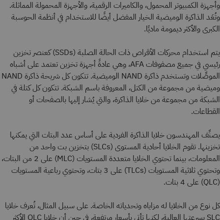
وأجهزة الكمبيوتر المحمول، والكاميرات الرقمية، والأجهزة المحمولة المماثلة.
وتُعَد الذاكرة الوميضية الخيار المفضل أيضًا للاستخدام في أنظمة الحوسبة
الكبرى والأكثر ديمومة ماديًا.
يتم استخدام محركات الأقراص ذات الحالة الصلبة (SSDs) كعنصر تخزين
رئيسي في جميع مصفوفات AFA، وهي عادةً أجهزة تخزين تعتمد على أشباه
الموصِّلات وتستخدم ذاكرة NAND الوميضية. تتكون كل شريحة ذاكرة NAND
وميضية من مجموعة من الكتل، المعروفة باسم الشبكة. تتكون كل كتلة في
الشبكة من مجموعة من خلايا الذاكرة، والتي يُشار إليها بالصفحات أو
القطاعات.
يصنِّف المهندسون خلايا الذاكرة الفردية على أساس عدد البتات التي يمكنها
تخزينها. تقوم الخلايا أحادية المستوى (SLCs) بتخزين بت واحد من
المعلومات، بينما تحتوي الخلايا متعددة المستويات (MLC) على 2 من البتات،
وتحتوي ثلاثية المستويات (TLCs) على 3 بتات، وتحتوي رباعية المستويات
(QLC) على 4 بتات.
كل نوع من الخلايا له مزاياه وتحدياته الخاصة. على سبيل المثال، تُعرف خلايا
SLC بسرعتها العالية، لكنها تأتي بأسعار مرتفعة، في حين أن خلايا QLC الأكثر