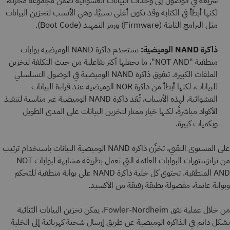
سريعة في الوصول إلى وحدات البيانات العشوائية ضمن مجموعة مخزَّنة،
لكنها أبطأ في الكتابة وقد تكون أغلى نسبيًا. وهي الأنسب لتخزين البيانات
مثل البرامج الثابتة (Firmware) ورمز التمهيد (Boot Code).
ذاكرة NAND الوميضية:
تستخدم ذاكرة NAND الوميضية بوابات
منطقية "NOT AND"، ما يجعلها أكثر بفاعلية من حيث التكلفة لتخزين
الملفات الكبيرة. تتفوق ذاكرة NAND الوميضية في الوصول التسلسلي
للبيانات، لكنها أبطأ من ذاكرة NOR الوميضية عند قراءة البيانات
العشوائية. لهذه الأسباب، تُعَد ذاكرة NAND الوميضية غير مناسبة لتنفيذ
الأكواد مباشرةً، لكنها خيار ممتاز لتخزين البيانات على المدى الطويل
وبكميات كبيرة.
على المستوى التقني، تخزِّن ذاكرة NAND الوميضية البيانات باستخدام ترتيب
من ترانزستورات البوابات العائمة التي تعمل بطريقة مشابهة لبوابات NOT
AND المنطقية. تحتوي كل خلية ذاكرة NAND على بوابة منطقية للتحكم
وبوابة عائمة، مفصولة بطبقة رقيقة من الأكسيد.
من خلال عملية نفق Fowler-Nordheim، يمكن تخزين البيانات الثنائية
بشكل دائم في الذاكرة الوميضية عن طريق إرسال شحنة كهربائية إلى الخلية