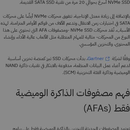
NVMe SSD أسرع بحوالي 20 مرة من تقنية SATA SSD القديمة.
بالإضافة إلى زيادة معدل الإنتاجية، تتفوق محركات NVMe أيضًا على محركات
SATA في اختبارات زمن الانتقال وتدعم الآلاف من قوائم الأوامر المتزامنة. لهذه
الأسباب، تُعَد محركات NVMe SSD -ومصفوفات AFA التي تحتوي على هذا
النوع من المحركات- مثالية للمهام المتطلبة مثل الألعاب عالية الأداء، وإنشاء
المحتوى، والتخزين المؤسسي.
وفقًا لشركة
، بدأت محركات SSD تبرز كمنصة تخزين أساسية
Gartner
لدعم أعباء عمل البيانات المنظمة، مدفوعة بالابتكار في تقنيات ذاكرة NAND
الوميضية وذاكرة الفئة التخزينية (SCM).
فهم مصفوفات الذاكرة الوميضية
فقط (AFAs)
تعتمد المصفوفات الحديثة للتخزين بالذاكرة الوميضية فقط على برامج