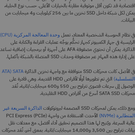
اقتصادية قد تكون أقل موثوقية مقارنةً بالخيارات الأغلى. حسب نوع الخلية،
يمكن لكل شبكة داخل SSD تخزين ما بين 256 كيلوبايت و4 ميجابايت من
البيانات.
في نظام الحوسبة الشخصية المعتاد، تعمل
وحدة المعالجة المركزية (CPU)
الرئيسية في جهاز الكمبيوتر كجهاز تحكُّم يوجِّه عمليات القراءة والكتابة على
الذاكرة. يمكن أن تحتوي مصفوفة AFA على أجهزة أو برمجيات إضافية تساعد
على إدارة هذه المهام عبر مصفوفة وحدات SSD المتصلة بالشبكة بأكملها.
في الأصل، كانت محركات SSD متوافقة مع واجهة تخزين الذاكرة
SATA (ATA
التي تم تطويرها أولًا لأقراص HDD القديمة. وهي قادرة على
التسلسلية)
الوصول إلى سرعات قصوى تتراوح بين 550 و600 ميجابايت/ثانية، تُعَد
محركات SATA SSD أسرع من أقراص HDD التقليدية.
ومع ذلك، يمكن لمحركات SSD المصممة لبروتوكولات
الذاكرة السريعة غير
الأحدث الاستفادة من واجهة PCI Express (PCIe)
المتطايرة (NVMe)
عالية السرعة. ويُتيح لها هذا التصميم تحقيق أداء أفضل، مع معدلات نقل
بيانات تتراوح بين 3,500 و14,000 ميجابايت/ثانية. بمعنى آخر، تُعَد محركات