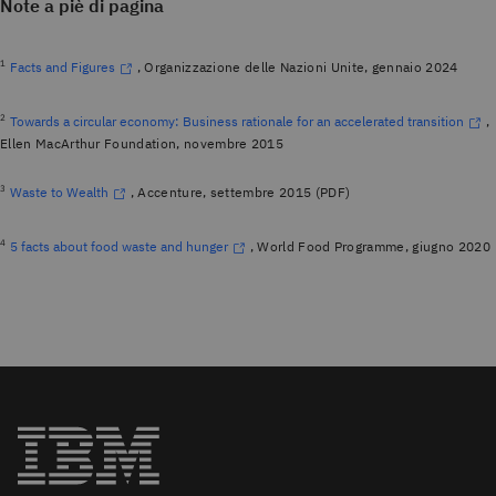
Note a piè di pagina
1
Facts and Figures
, Organizzazione delle Nazioni Unite, gennaio 2024
2
Towards a circular economy: Business rationale for an accelerated transition
,
Ellen MacArthur Foundation, novembre 2015
3
Waste to Wealth
, Accenture, settembre 2015 (PDF)
4
5 facts about food waste and hunger
, World Food Programme, giugno 2020