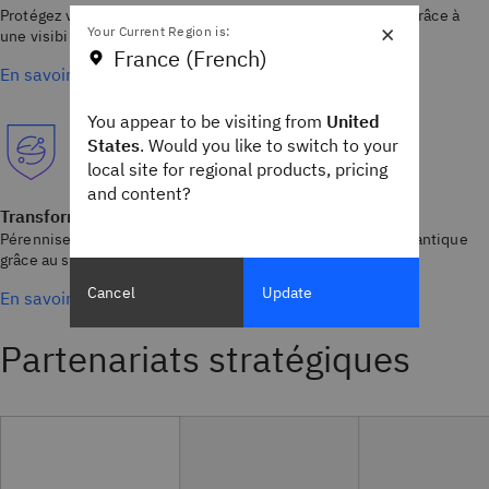
Protégez vos environnements cloud hybride et multicloud grâce à
×
Your Current Region is:
une visibilité, une gestion et une résolution continues.
France (French)
En savoir plus
You appear to be visiting from
United
States
. Would you like to switch to your
local site for regional products, pricing
and content?
Transformation quantique
Pérennisez vos activités à l’ère de la cryptographie post-quantique
grâce au soutien d’experts de premier plan.
Cancel
Update
En savoir plus
Partenariats stratégiques