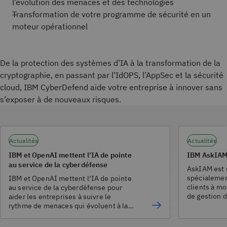
l’évolution des menaces et des technologies
Transformation de votre programme de sécurité en un
moteur opérationnel ​
De la protection des systèmes d’IA à la transformation de la
cryptographie, en passant par l’IdOPS, l’AppSec et la sécurité
cloud, IBM CyberDefend aide votre entreprise à innover sans
s’exposer à de nouveaux risques.
Actualités
Actualités
IBM et OpenAI mettent l’IA de pointe
IBM AskIA
au service de la cyberdéfense
AskIAM est 
spécialemen
IBM et OpenAI mettent l’IA de pointe
clients à m
au service de la cyberdéfense pour
de gestion d
aider les entreprises à suivre le
(IAM).
rythme de menaces qui évoluent à la
vitesse des machines.