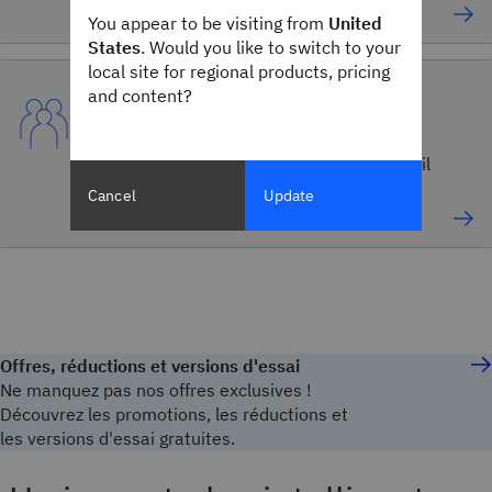
de 85 % grâce à IBM Planning Analytics.
You appear to be visiting from
United
States
. Would you like to switch to your
local site for regional products, pricing
and content?
IBM Consulting
Collaborez avec plus de 150 000 experts
d’IBM Consulting, le seul cabinet de conseil
mondial intégré à une grande entreprise
Cancel
Update
technologique.
Offres, réductions et versions d'essai
Ne manquez pas nos offres exclusives !
Découvrez les promotions, les réductions et
les versions d'essai gratuites.