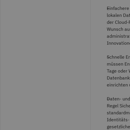
Einfachere
lokalen Da
der Cloud-
Wunsch auc
administra
Innovation
Schnelle E
müssen Ent
Tage oder 
Datenbankf
einrichten 
Daten- und
Regel Sich
standardmä
Identitäts-
gesetzliche