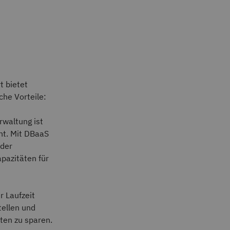
t bietet
che Vorteile:
rwaltung ist
ent. Mit DBaaS
 der
apazitäten für
r Laufzeit
tellen und
ten zu sparen.