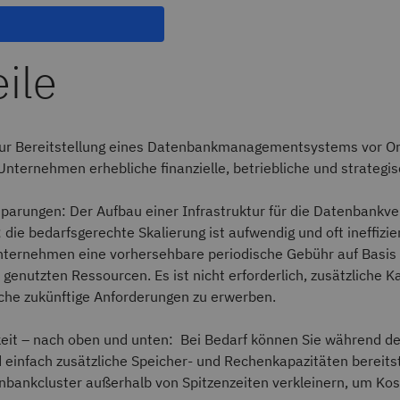
eile
zur Bereitstellung eines Datenbankmanagementsystems vor Or
ternehmen erhebliche finanzielle, betriebliche und strategis
parungen: Der Aufbau einer Infrastruktur für die Datenbankve
; die bedarfsgerechte Skalierung ist aufwendig und oft ineffizi
Unternehmen eine vorhersehbare periodische Gebühr auf Basis
 genutzten Ressourcen. Es ist nicht erforderlich, zusätzliche K
che zukünftige Anforderungen zu erwerben.
keit – nach oben und unten: Bei Bedarf können Sie während de
d einfach zusätzliche Speicher- und Rechenkapazitäten bereits
nbankcluster außerhalb von Spitzenzeiten verkleinern, um Kos