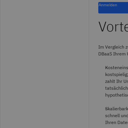
Anmelden
Vort
Im Vergleich 
DBaaS Ihrem Un
Kosteneins
kostspielig
zahlt Ihr 
tatsächlich
hypothetis
Skalierbar
schnell un
Ihren Date