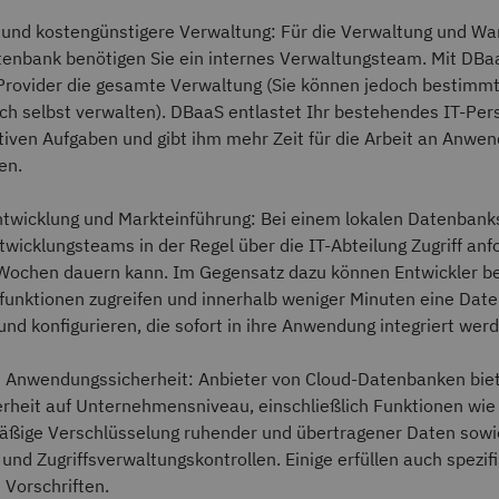
 und kostengünstigere Verwaltung: Für die Verwaltung und Wa
tenbank benötigen Sie ein internes Verwaltungsteam. Mit DB
Provider die gesamte Verwaltung (Sie können jedoch bestimm
h selbst verwalten). DBaaS entlastet Ihr bestehendes IT-Per
tiven Aufgaben und gibt ihm mehr Zeit für die Arbeit an Anwe
en.
ntwicklung und Markteinführung: Bei einem lokalen Datenban
wicklungsteams in der Regel über die IT-Abteilung Zugriff anf
Wochen dauern kann. Im Gegensatz dazu können Entwickler b
unktionen zugreifen und innerhalb weniger Minuten eine Dat
und konfigurieren, die sofort in ihre Anwendung integriert wer
 Anwendungssicherheit: Anbieter von Cloud-Datenbanken biet
erheit auf Unternehmensniveau, einschließlich Funktionen wie
ßige Verschlüsselung ruhender und übertragener Daten sowie
 und Zugriffsverwaltungskontrollen. Einige erfüllen auch spezif
 Vorschriften.