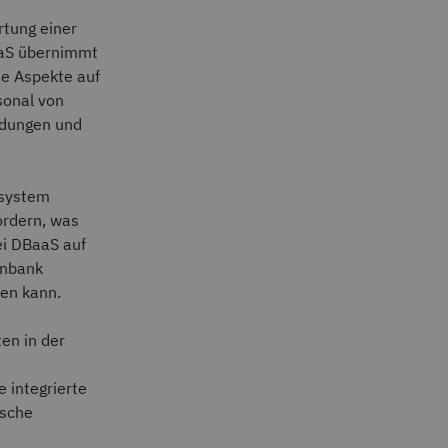
rtung einer
aaS übernimmt
te Aspekte auf
sonal von
ndungen und
ksystem
ordern, was
ei DBaaS auf
enbank
den kann.
en in der
 integrierte
ische