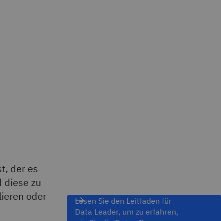
t, der es
 diese zu
lieren oder
Lesen Sie den Leitfaden für
Data Leader, um zu erfahren,