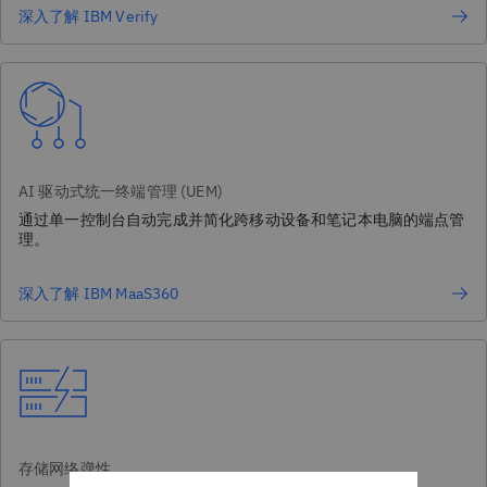
深入了解 IBM Verify
AI 驱动式统一终端管理 (UEM)
通过单一控制台自动完成并简化跨移动设备和笔记本电脑的端点管
理。
深入了解 IBM MaaS360
存储网络弹性