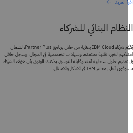
أ المزيد
نظام البنائي للشركاء
يُقيَّم شركاء IBM Cloud بعناية من خلال برنامج Partner Plus، لضمان
لاكهم لخبرة تقنية معتمدة، وشهادات تخصصية في المجال، وسجل حافل
تقديم حلول سحابية آمنة وقابلة للتوسع. يمكنك الوثوق بأن هؤلاء الشركاء
ن أعلى معايير IBM في الابتكار والامتثال.