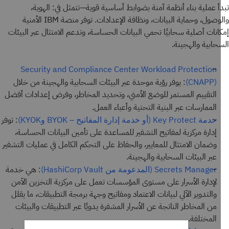
أ عملية بناء أنظمة آمنة بضوابط أساسية قوية—تتمثل في: الهوية،
والموحدة، سواء أكانت أصلية في النظام أم من خلال منظومة شركاء
والوصول، وحماية البيانات، ونظافة الإعدادات. توفر منصة IBM الأمنية
IBM Cloud الأمنية.
انات أصلية سحابيًا تحمي البيانات الحساسة، وتدعم الامتثال عبر البيئات
حابية والهجينة.
Security and Compliance Center Workload Protection
: يوفر رؤية موحدة عبر البيئات السحابية والهجينة من خلال
(CNAPP)
التقييم المستمر للوضع الأمني، وتحديد المخاطر، وفرض إعدادات أفضل
الممارسات عبر البنية التحتية وأعباء العمل.
: توفر
خدمة Key Protect (أو خدمة إدارة المفاتيح – BYOK وKYOK)
إدارة مركزية لمفاتيح التشفير للمساعدة على تأمين البيانات الحساسة،
وضمان الامتثال للمعايير، والحفاظ على التحكم الكامل في عمليات التشفير
عبر البيئات السحابية والهجينة.
: هي خدمة
Secrets Manager (المدعومة من HashiCorp Vault)
لإدارة الأسرار على مستوى المؤسسات تعمل على مركزية التخزين الآمن
والتدوير الآلي لبيانات الاعتماد ومفاتيح وجهة برمجة التطبيقات، ما يقلل
من المخاطر الناتجة عن الأسرار المشفرة يدويًا عبر التطبيقات والبيئات
المختلفة.