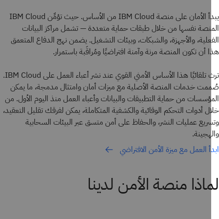
يبدأ الأمان على منصة IBM Cloud من الأساس. حيث تؤمِّن IBM Cloud
نصة نفسها من خلال طبقات حماية متعددة — تشمل مراكز البيانات
علية، والأجهزة، والشبكات، وبيئات التشغيل. يضمن نهج الدفاع المتعمق
 أن تكون المنصة مرنة وآمنة افتراضيًا ومُراقَبة باستمرار.
ترث تلقائيًا هذا الأساس الأمني القوي عند نشر أعباء العمل على IBM Cloud.
مت خدمات المنصة الأصلية مع ميزات أمان وامتثال مدمجة، ما يمكن
ؤسسات من حماية التطبيقات والبيانات وأعباء العمل منذ اليوم الأول. من
ل أدوات التحكم الوقائية والكشفية المتكاملة، يمكن لفرقك تقليل التعقيد،
ريع عمليات النشر، والحفاظ على أمن متسق عبر البيئات السحابية
هجينة.
أ العمل مع ميزة الأمن الافتراضي
اذا منصة الأمن لدينا