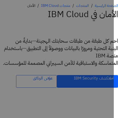
فحة الرئيسية
المنتجات
منتجات IBM Cloud
الأمان
مان في IBM Cloud
م كل طبقة من طبقات سحابتك الهجينة—بدايةً من
نية التحتية ومرورًا بالبيانات ووصولاً إلى التطبيق—باستخدام
ة IBM
تماسكة والاستباقية للأمن السيبراني المصممة للمؤسسات.
استكشف IBM Security
عرض الوثائق