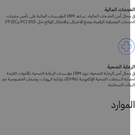
دمات المالية
في مجال أمن الخدمات المالية، تساعد IBM المؤسسات المالية على تأمين منصات
مات المصرفية الرقمية، ومنع الاحتيال، والامتثال للوائح مثل PCI DSS وFFIEC.
عاية الصحية
في مجال أمن الرعاية الصحية، تزود IBM مؤسسات الرعاية الصحية بالأدوات اللازمة
لحماية السجلات الصحية الإلكترونية (EHRs)، وإدارة الهويات، وضمان الخصوصية عبر
يئات السحابية.
موارد