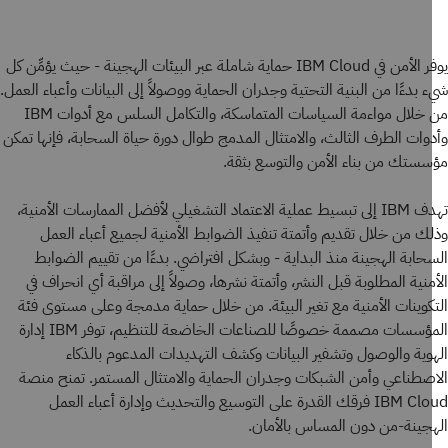
يوفر الأمن في IBM Cloud حماية شاملة عبر البيئات الهجينة - حيث يؤمِّن كل
 بدءًا من البنية التحتية وجدران الحماية ووصولاً إلى البيانات وأعباء العمل.
من خلال مواءمة السياسات المتماسكة، والتكامل السلس مع أدوات IBM
وات الطرف الثالث، والامتثال المدمج طوال دورة حياة السحابة، فإنها تمكن
ستك من بناء الأمن والتوسع بثقة.
تهدف IBM إلى تبسيط عملية الاعتماد التشغيلي لأفضل الممارسات الأمنية،
ك من خلال تقديم وأتمتة تنفيذ الضوابط الأمنية لجميع أعباء العمل
حابة الهجينة منذ البداية - وبشكل افتراضي. بدءًا من تقييم الضوابط
منية المطلوبة قبل النشر، وأتمتة نشرها، وصولاً إلى مراقبة أي انحراف في
كوينات الأمنية مع تغير البيئة. من خلال حماية مدمجة وعلى مستوى فئة
المؤسسات مصممة خصوصًا للصناعات الخاضعة للتنظيم، توفر IBM إدارة
وية والوصول وتشفير البيانات وكشف التهديدات المدعوم بالذكاء
صطناعي وأمن الشبكات وجدران الحماية والامتثال المستمر. تمنح منصة
IBM Cloud فرقك القدرة على التوسيع والتحديث وإدارة أعباء العمل
جينة-من دون المساس بالأمان.