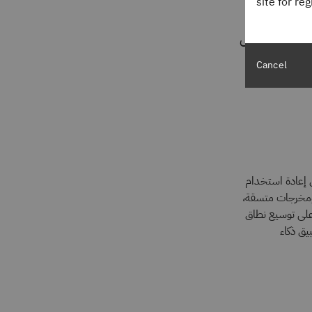
site for re
نتائج
طلبات للإدخال
Cancel
 تكرار استدعاءات واجهة برمجة التطبيقات (API) من خلال إعادة استخدام
 ومخرجات متسقة،
على توسيع نطاق
يق ذكاء