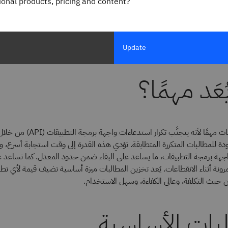
gional products, pricing and content?
ين المؤقت للمطالبات كنوع من "الذاكرة" للتطبيق. يحتفظ النظام ب
سابقة لتوفير وقت المعالجة من خلال عدم الاضطرار إلى تكرار ال
Update
ُعَد مهمًا؟
يُعَد تخزين المطالبات مهمًا لأنه يتجنَّب
دة للمطالبات المتكررة المتطابقة. تؤدي هذه القدرة إلى وقت استجابة أسرع،
جهة برمجة التطبيقات، ما يساعد على البقاء ضمن حدود المعدل. كما تساعد 
رونة أثناء الانقطاعات. يُعد تخزين المطالبات ميزة أساسية تضيف قيمة لأي تطب
 حيث التكلفة، وعالي الكفاءة، وسهل الاستخدام.
بات الأساسية