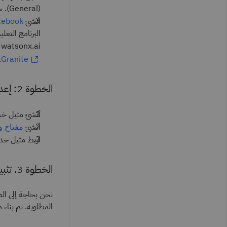
(General). ستحتاج إلى هذا المعرِّف في هذا البرنامج التعليمي.
أنشئ
tebook
البرنامج التع
watsonx.ai كأصل. لعرض المزيد من برامج IBM® Granite التعليمية، تفضَّل بزيارة
.
Granite
الخطوة 2: إعداد مثيل watsonx.ai Runtime ومفتاح واجهة برمجة التطبيقات.
أنشئ مثيل خ
أنشئ
مفتاح و
اربط مثيل خدمة watsonx.ai Runtime بالمشروع ال
الخطوة 3. تثبيت الحزم.
المطلوبة. تم بناء هذا ا