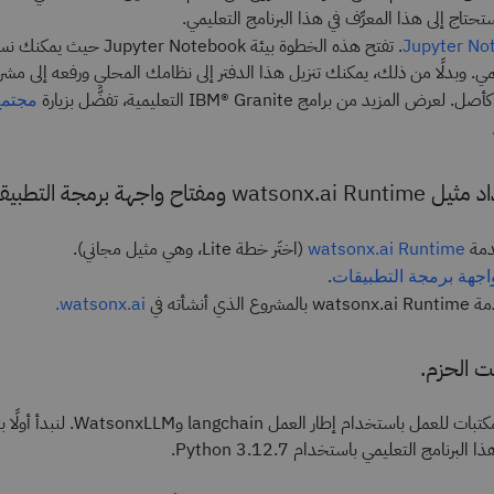
.
تفتح هذه الخطوة بيئة er Notebook
Jupyter No
ليمي. وبدلًا من ذلك، يمكنك تنزيل هذا الدفتر إلى نظامك المحلي ورفعه إلى مش
دمة
(اختَر خطة Lite، وهي مثيل مجاني).
watsonx.ai Runtime
.
اجهة برمجة التطبيقات
ذي أنشأته في
watsonx.ai.
نحن بحاجة إلى المكتبات للعمل باستخدام إطار العم
لبرنامج التعليمي باستخدام Python 3.12.7.