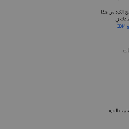
Jupyt حيث يمكنك نسخ الكود من هذا
روعك في
مجتمع IBM
ل langchain وWatsonxLLM. لنبدأ أولًا بتثبيت الحزم