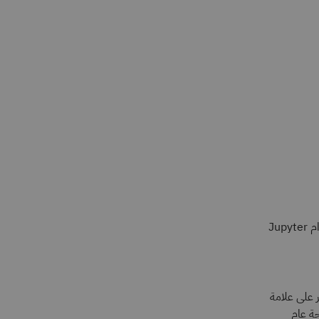
رغم توفُّر عدة أدوات للاختيار منها، يُرشدك هذا الدليل خلال خطوات إعداد حساب IBM لاستخدام Jupyter
 على علامة
من قسم التفاصيل (Details) في صفحة عام