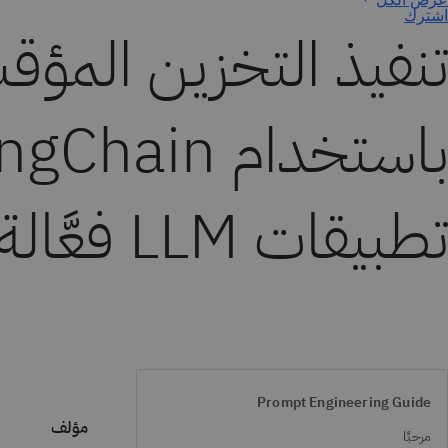
اشترك
تنفيذ التخزين المؤق
تطبيقات LLM فعَّالة
Prompt Engineering Guide
مؤلف
مرحبًا