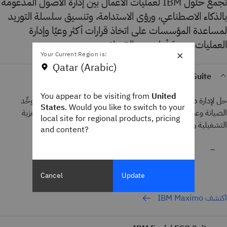
تجمع حلول IBM لعمليات الأعمال بين إدارة الأصول المدعومة
بالذكاء الاصطناعي، ورؤى الاستدامة، وتنسيق سلسلة التوريد
لمساعدة المؤسسات على اتخاذ قرارات أكثر وعيًا وإدارة
العمليات بدرجة أعلى من الاتساق.
×
Your Current Region is:
Qatar (Arabic)
IBM Maximo Application Suite
You appear to be visiting from
United
حل لإدارة دورة حياة الأصول والمرافق مدعوم بالذكاء الاصطناعي، يوحِّد
States
. Would you like to switch to your
الصيانة وعمليات الفحص والموثوقية للمساعدة على تحسين الجاهزية
local site for regional products, pricing
التشغيلية والأداء.
and content?
Cancel
Update
اكتشف IBM Maximo