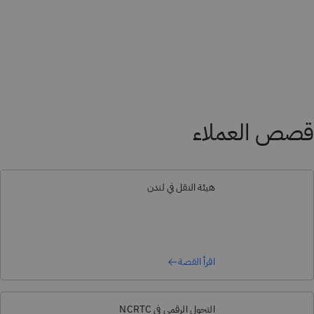
قصص العملاء
هيئة النقل في لندن
اقرأ القصة
التحول الرقمي في NCRTC