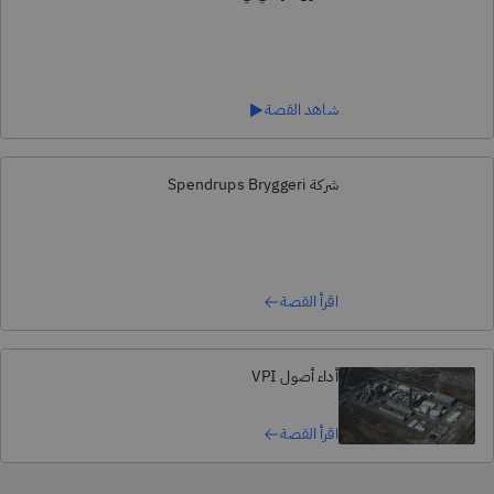
شاهد القصة
شركة Spendrups Bryggeri
اقرأ القصة
أداء أصول VPI
اقرأ القصة