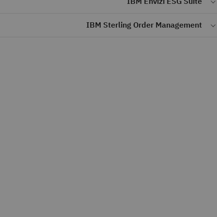
IBM Envizi ESG Suite
يوفر رؤى حول استثمارات الأصول تدعم الكفاءة والاستدامة من خلال ربط
IBM Sterling Order Management
البيانات التشغيلية والبيئية.
حل لإدارة الطلبات متعددة القنوات، مصمم لتحسين الدقة والرؤية
والاستدامة عبر عمليات سلسلة التوريد.
اكتشف IBM Envizi
اكتشف IBM Sterling