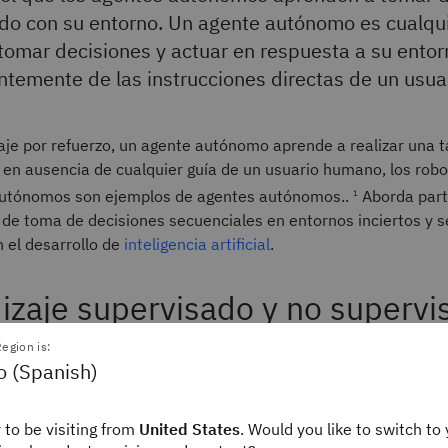
do con su entorno. Un agente autónomo es cualqu
omar decisiones y actuar en respuesta a su entor
temente de las instrucciones directas de un usu
aje por refuerzo, un agente autónomo aprende a realizar una t
 en ausencia de cualquier guía de un usuario humano, los robo
autónomos son ejemplos de agentes autónomos..
Aborda part
1
 de toma de decisiones secuenciales en entornos inciertos y 
 el desarrollo de
inteligencia artificial
.
izaje supervisado y no supervi
egion is:
a menudo contrasta el aprendizaje por refuerzo con el aprendiz
o (Spanish)
 no supervisado.
El aprendizaje supervisado
emplea datos eti
ara producir predicciones o clasificaciones.
El aprendizaje no
 to be visiting from
United States
. Would you like to switch to 
etivo descubrir y aprender patrones ocultos a partir de datos