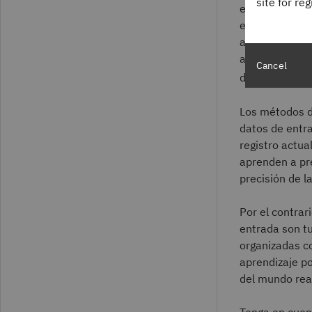
site for re
etiquetados. A
emplea ejempl
aprendizaje po
aprendizaje po
Cancel
de extraer inf
Los métodos d
datos de entra
registro actu
aprenden a pr
precisión de l
Por el contrar
entrada son tu
organizadas c
aprendizaje po
del mundo real
Tenga en cuen