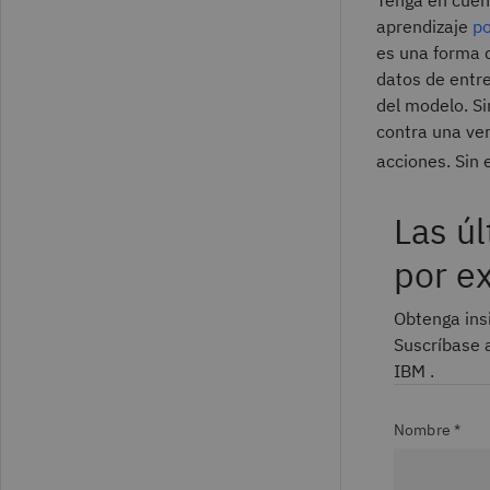
aprendizaje
po
es una forma 
datos de entr
del modelo. S
contra una ve
acciones. Sin
Las ú
por e
Obtenga insi
Suscríbase 
IBM .
Nombre *