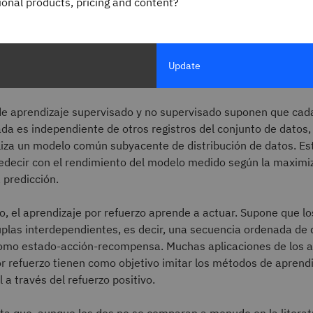
gional products, pricing and content?
 diferencia del aprendizaje supervisado, el aprendizaje de ref
os etiquetados de comportamiento correcto o incorrecto. Per
r refuerzo también se diferencia del aprendizaje no supervisa
r refuerzo aprende por ensayo y error y por función de recom
Update
ormación de patrones ocultos.
2
e aprendizaje supervisado y no supervisado suponen que cada
da es independiente de otros registros del conjunto de datos
aliza un modelo común subyacente de distribución de datos. E
edecir con el rendimiento del modelo medido según la maximiz
a predicción.
io, el aprendizaje por refuerzo aprende a actuar. Supone que l
plas interdependientes, es decir, una secuencia ordenada de 
omo estado-acción-recompensa. Muchas aplicaciones de los a
r refuerzo tienen como objetivo imitar los métodos de aprendi
 a través del refuerzo positivo.
ta que, aunque los dos no se comparan a menudo en la literatu