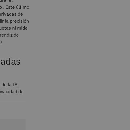
 . Este último
erivadas de
r la precisión
uetas ni mide
rendiz de
.
3
tadas
de la IA.
ivacidad de