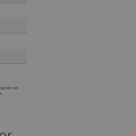
ripción en
s
or