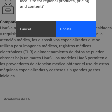
local site for regional products, pricing
and content?
Componentes y dispositivos especializados
HaaS a menudo presta servicios a industrias con necesidades
Cancel
Update
y requisitos altamente especializados. Por ejemplo, en la
atención médica, los dispositivos especializados que se
utilizan para imágenes médicas, registros médicos
electrónicos (EHR) o almacenamiento de datos se pueden
obtener bajo un marco HaaS. Los modelos HaaS permiten a
los proveedores de atención médica obtener el uso de estas
máquinas especializadas y costosas sin grandes gastos
iniciales.
Academia de IA