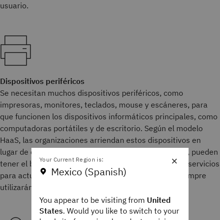
usuario.
Dispositivos periféricos
Se necesitan muchos dispositivos periféricos, como
impresoras, monitores, teclados, mouse y escáneres, para
que funcionen los dispositivos informáticos principales, como
computadoras portátiles y de escritorio. Según el modelo
HaaS, las organizaciones arriendan estos dispositivos en
lugar de comprarlos por adelantado. De esta manera, pueden
×
Your Current Region is:
tener el beneficio de la experiencia del proveedor de servicios
Mexico (Spanish)
para actualizarlos y mantenerlos y garantizar que siempre
utilizarán los modelos más recientes.
You appear to be visiting from
United
States
. Would you like to switch to your