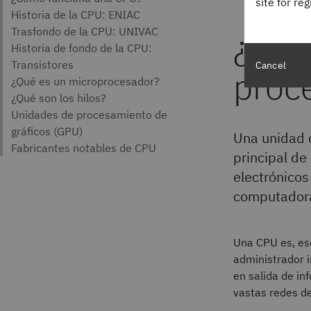
site for re
¿Qué
Cancel
proc
Una unidad 
principal de
electrónicos
computadora
Una CPU es, ese
administrador i
en salida de in
vastas redes de