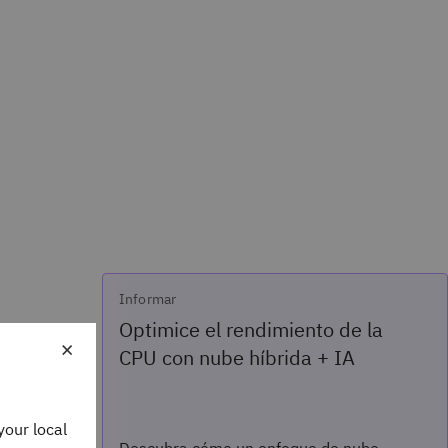
Informar
Optimice el rendimiento de la
×
CPU con nube híbrida + IA
your local