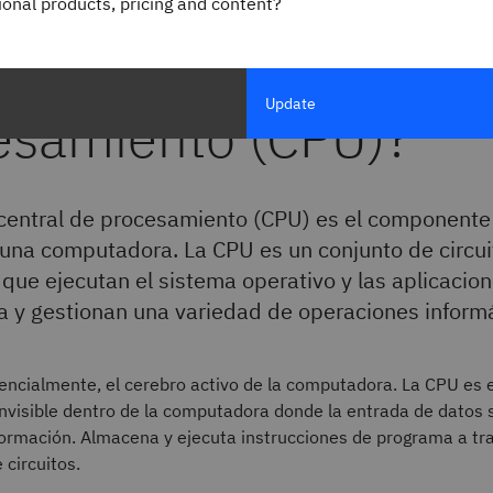
gional products, pricing and content?
 es una unidad centr
Update
esamiento (CPU)?
central de procesamiento (CPU) es el componente 
 una computadora. La CPU es un conjunto de circui
 que ejecutan el sistema operativo y las aplicacio
 y gestionan una variedad de operaciones informá
ncialmente, el cerebro activo de la computadora. La CPU es e
nvisible dentro de la computadora donde la entrada de datos 
formación. Almacena y ejecuta instrucciones de programa a tr
 circuitos.