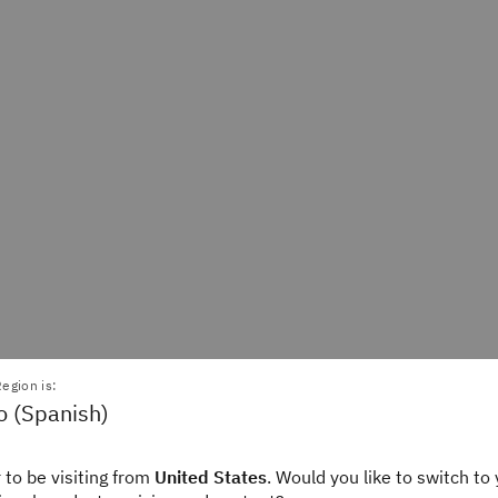
egion is:
o (Spanish)
Powell
Ian Smalley
Writer
Staff Editor
ink
IBM Think
 to be visiting from
United States
. Would you like to switch to 