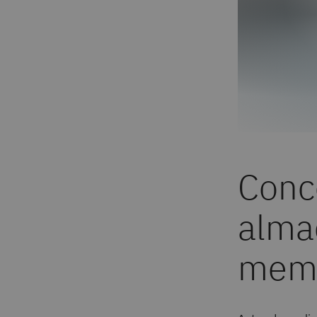
Conc
alma
memo