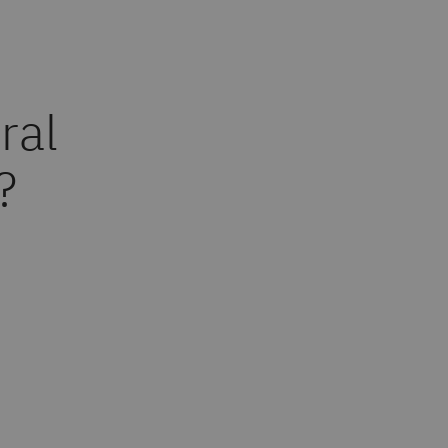
ral
?