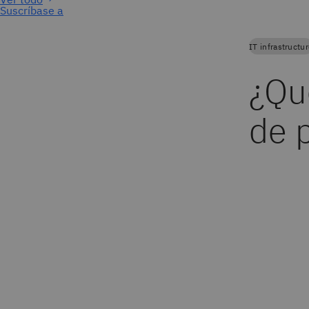
Suscríbase a
IT infrastructu
¿Qu
de 