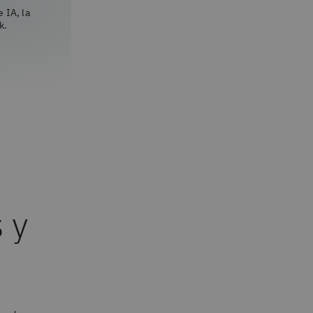
 IA, la
k.
 y