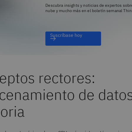
Descubra insights y noticias de expertos sobre
nube y mucho más en el boletín semanal Thin
Suscríbase hoy
eptos rectores:
cenamiento de datos
ria