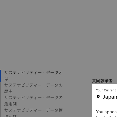
共同執筆者
Alexa
Your Current 
Staff 
Japan
IBM T
You appear