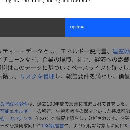
for regional products, pricing and content?
テナビリティー・デ
Update
リティー・データとは、エネルギー使用量、
温室効
イチェーンなど、企業の環境、社会、経済への影響
組織はこのデータに基づいてベースラインを確立し
供給し、
リスクを管理
し、報告要件を満たし、価値
。
は、過去100年間で急速に推進されてきました
る持続可能性
への移行、生物多様性の保全といった持続可能
可能エネルギー
（ESG）の指標に照らして分析されます。企
会、ガバナンス
ータを投資家向けの
や、より広範な対象者に向けた
ESG報告書