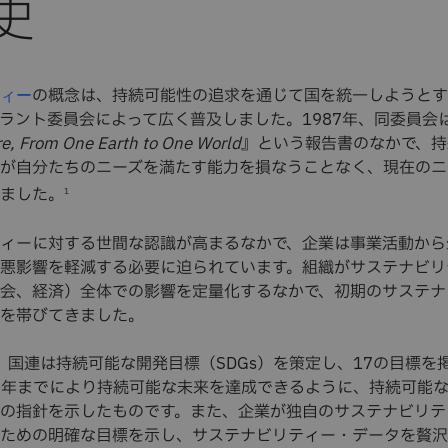
史
の概念は、持続可能性の追求を通じて国を統一しようとす
ィー
ラント委員会によって広く普及しました。1987年、同委員会
, From One Earth to One World
』という報告書のなかで、持
が自分たちのニーズを満たす能力を損なうことなく、現在のニ
ました。
1
ィーに対する世間な認識が高まるなかで、企業は事業活動から
悪影響を軽減する必要に迫られています。組織がサステナビリ
会、経済）全体での影響を定量化するなかで、初期のサステナ
を帯びてきました。
に、国連は持続可能な開発目標（SDGs）を策定し、17の目標を
030年までにより持続可能な未来を達成できるように、持続可能
の指針を示したものです。また、企業が独自のサステナビリテ
ための明確な目標を示し、サステナビリティー・データを贅沢