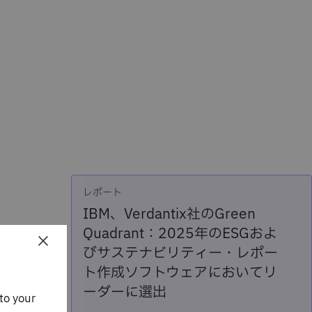
レポート
IBM、Verdantix社のGreen
Quadrant：2025年のESGおよ
×
びサステナビリティー・レポー
ト作成ソフトウェアにおいてリ
ーダーに選出
to your