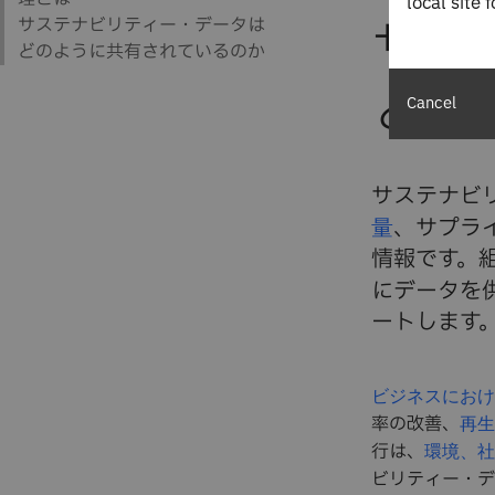
local site 
サス
とは
Cancel
サステナビ
量
、サプラ
情報です。
にデータを
ートします
ビジネスにおけ
率の改善、
再生
行は、
環境、社
ビリティー・デ