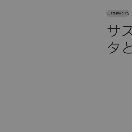
Sustainability
サ
タ