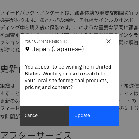
フィードバック・アンケートは、顧客体験の重要な瞬間に行う
必要があります。ほとんどの場合、それはサイクルのオンボー
ディング中と購入後の段階です。このような重要な瞬間に顧客
を調査することで、企業は顧客に関する洞察を特定のインタラ
×
Your Current Region is:
クションに結び付け、ひいては特定のビジネス上の疑問に解答
Japan (Japanese)
が得られます。
更新前
You appear to be visiting from
United
States
. Would you like to switch to
your local site for regional products,
組織は、サブスクリプションの更新期限前にアンケートを送信
pricing and content?
することを検討する必要があります。ベスト・プラクティスは
更新の6カ月前です。これだけの期間があれば、アンケートの
フィードバックに対応し、顧客からの不満を軽減するのに十分
Cancel
Update
な時間が得られるからです。
1
アフターサービス