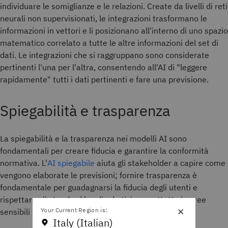
individuare le somiglianze e le relazioni. Create da livelli di reti
neurali non supervisionati, le integrazioni trasformano le
informazioni in vettori e li posizionano all'interno di uno spazio
matematico correlato a tutte le altre informazioni del set di
dati. Le integrazioni che si raggruppano sono considerate
pertinenti l'una per l'altra, consentendo all'AI di "leggere
rapidamente" tutti i dati pertinenti e fare una previsione.
Spiegabilità e trasparenza
La spiegabilità e la trasparenza nei modelli AI sono
fondamentali per creare fiducia e garantire la conformità
normativa. L'
AI spiegabile
aiuta gli stakeholder a capire come
vengono elaborate le previsioni; fornire trasparenza è
fondamentale per guadagnarsi la fiducia degli utenti e
rispettare gli standard legali ed etici, soprattutto in aree
×
Your Current Region is:
sensibili come la finanza e l'assistenza sanitaria.
Italy (Italian)