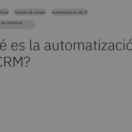
ficial
Gestión de activos
Automatización de TI
n de procesos
é es la automatizaci
CRM?