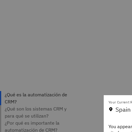
Your Current R
Autores
Spain
Amand
Staff 
IBM Th
You appear