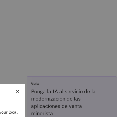
Guía
×
Ponga la IA al servicio de la
modernización de las
aplicaciones de venta
your local
minorista