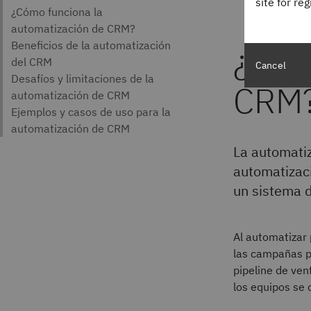
site for re
¿Qué
Cancel
CRM
La automatiz
automatizaci
un sistema 
Al automatizar 
las campañas p
pipeline de ven
los equipos se 