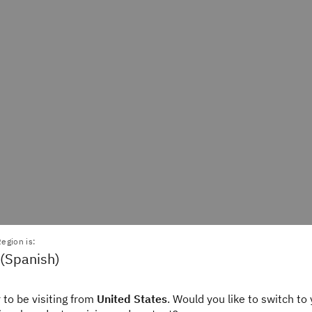
egion is:
 (Spanish)
a McGrath
Amanda Downie
Writer
Staff Editor
ink
IBM Think
 to be visiting from
United States
. Would you like to switch to 