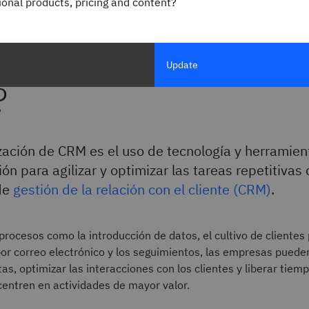
gional products, pricing and content?
 es la automatizació
Update
?
ación de CRM es el uso de tecnología y herramien
ón para agilizar y optimizar las tareas repetitivas
de
gestión de la relación con el cliente (CRM)
.
procesos como la introducción de datos, el cultivo de clientes 
or correo electrónico y los seguimientos, las empresas puede
tas, optimizar las interacciones con los clientes y liberar tiem
centren en actividades de mayor valor.