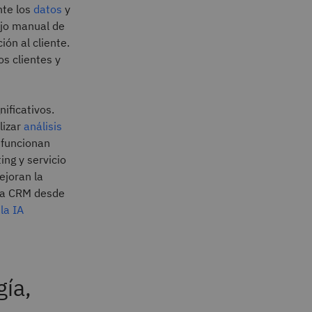
nte los
datos
y
ajo manual de
ón al cliente.
os clientes y
ificativos.
lizar
análisis
 funcionan
ng y servicio
ejoran la
ema CRM desde
n
la IA
ía,