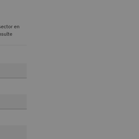
sector en
nsulte