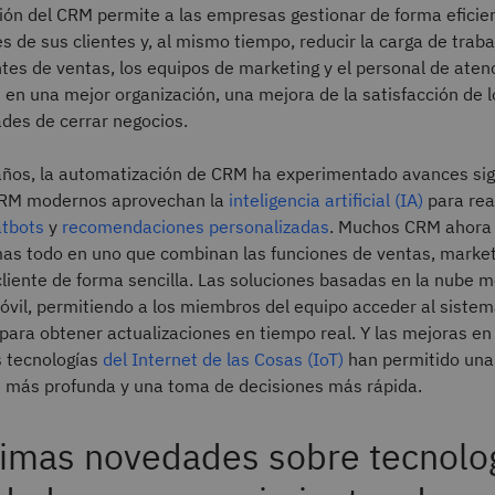
ión del CRM permite a las empresas gestionar de forma eficie
es de sus clientes y, al mismo tiempo, reducir la carga de trab
tes de ventas, los equipos de marketing y el personal de atenci
 en una mejor organización, una mejora de la satisfacción de l
des de cerrar negocios.
años, la automatización de CRM ha experimentado avances sign
CRM modernos aprovechan la
inteligencia artificial (IA)
para rea
tbots
y
recomendaciones personalizadas
. Muchos CRM ahora
as todo en uno que combinan las funciones de ventas, marketi
cliente de forma sencilla. Las soluciones basadas en la nube m
móvil, permitiendo a los miembros del equipo acceder al sist
 para obtener actualizaciones en tiempo real. Y las mejoras e
s tecnologías
del Internet de las Cosas (IoT)
han permitido una
n más profunda y una toma de decisiones más rápida.
timas novedades sobre tecnolog