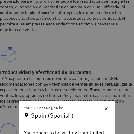
preparado para el futuro y orientado a los resultados que integra las
ventas, el servicio y el marketing en una hoja de ruta unificada. Al
centrarse en la planificación estratégica, la optimización de los
procesos y la alineación con las necesidades de los clientes, IBM
permite a las empresas escalar de forma eficaz y alcanzar sus
objetivos de ventas.
Productividad y efectividad de las ventas
IBM capacita a los equipos de ventas con integración de CRM,
recomendaciones con IA y técnicas de ventas guiadas para agilizar la
captación de clientes y la toma de decisiones. El asesoramiento en
ventas, los programas de formación y unas métricas claras permiten a
los representantes de ventas aumentar las tasas de conversión y
×
ofrecer una experiencia superior al cliente.
Your Current Region is:
Spain (Spanish)
You appear to be visiting from
United