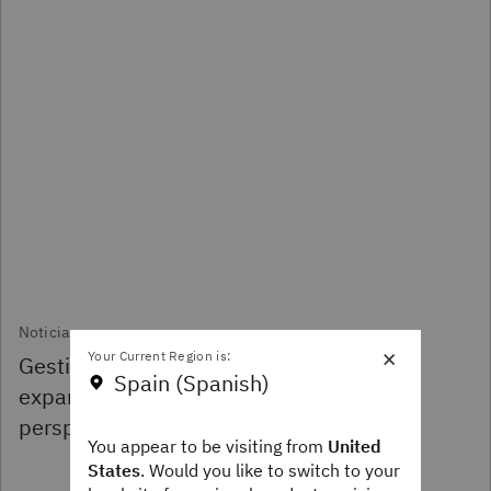
Noticias
×
Your Current Region is:
Gestionar la velocidad, la escala y la
Spain (Spanish)
expansión de la IA agéntica:
perspectivas de Think 2026
You appear to be visiting from
United
States
. Would you like to switch to your