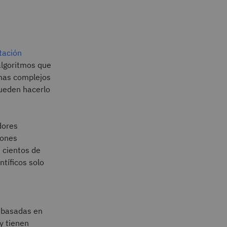
tación
algoritmos que
emas complejos
pueden hacerlo
dores
iones
 cientos de
tíficos solo
 basadas en
 y tienen