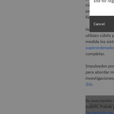
site for re
cúbits se crea
partículas cuá
físico), como f
Cancel
Habilitados por
utilizan cúbits
medida los si
superordenado
completar.
Impulsados por
para abordar m
investigacione
(IA)
.
Su suscripción 
Boletín de in
boletín. Puede 
Declaración de