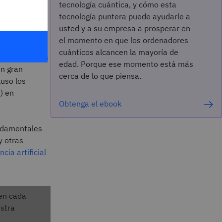
tecnología cuántica, y cómo esta
 midiendo
tecnología puntera puede ayudarle a
el universo
usted y a su empresa a prosperar en
s y átomos.
el momento en que los ordenadores
cuánticos alcancen la mayoría de
ores cuánticos
edad. Porque ese momento está más
en gran
cerca de lo que piensa.
luso los
) en
Obtenga el ebook
undamentales
y otras
ncia artificial
 en cada
estra