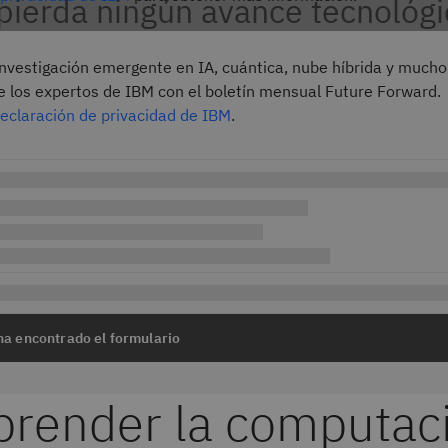
pierda ningún avance tecnológi
investigación emergente en IA, cuántica, nube híbrida y much
e los expertos de IBM con el boletín mensual Future Forward.
eclaración de privacidad de IBM
.
ha encontrado el formulario
render la computac