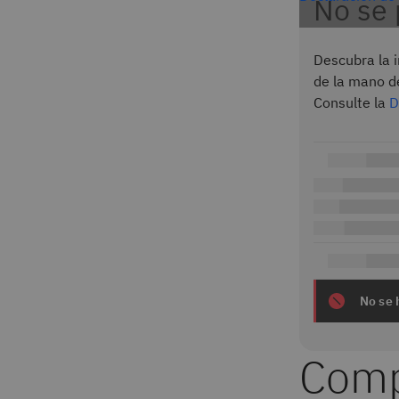
No se 
Descubra la 
de la mano d
Consulte la
D
No se 
Comp