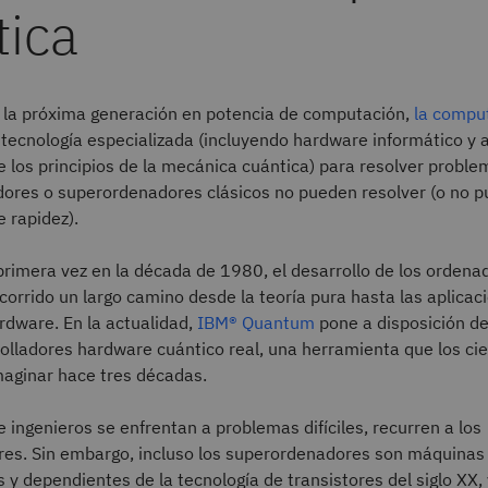
tica
la próxima generación en potencia de computación,
la compu
a tecnología especializada (incluyendo hardware informático y 
e los principios de la mecánica cuántica) para resolver probl
dores o superordenadores clásicos no pueden resolver (o no 
e rapidez).
rimera vez en la década de 1980, el desarrollo de los ordena
corrido un largo camino desde la teoría pura hasta las aplicac
rdware. En la actualidad,
IBM® Quantum
pone a disposición de
olladores hardware cuántico real, una herramienta que los cien
aginar hace tres décadas.
e ingenieros se enfrentan a problemas difíciles, recurren a los
es. Sin embargo, incluso los superordenadores son máquinas
s y dependientes de la tecnología de transistores del siglo XX,