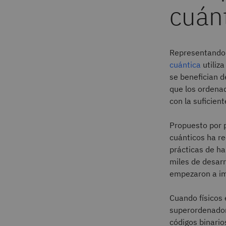
cuán
Representando 
cuántica
utiliz
se benefician d
que los ordena
con la suficient
Propuesto por p
cuánticos ha re
prácticas de ha
miles de desarr
empezaron a im
Cuando físicos 
superordenador
códigos binario