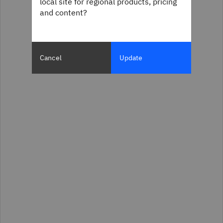
local site for regional products, pricing
and content?
Cancel
Update