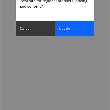
local site for regional products, pricing
and content?
Cancel
Update