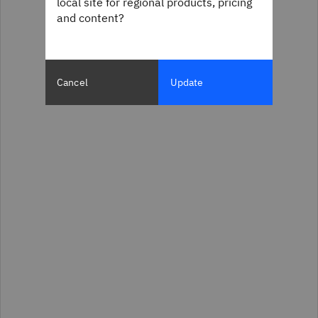
local site for regional products, pricing
and content?
Cancel
Update