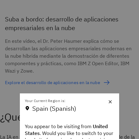
Suba a bordo: desarrollo de aplicaciones
empresariales en la nube
En este vídeo, el Dr. Peter Haumer explica cómo se
desarrollan las aplicaciones empresariales modernas en
la nube híbrida mediante la demostración de diferentes
componentes y prácticas, como IBM Z Open Editor, IBM
Wazi y Zowe.
Explore el desarrollo de aplicaciones en la nube
×
Your Current Region is:
Spain (Spanish)
¿Qué es la IA en la nube?
You appear to be visiting from
United
States
. Would you like to switch to your
La IA en la nube se refiere a un tipo de IA que depende de la