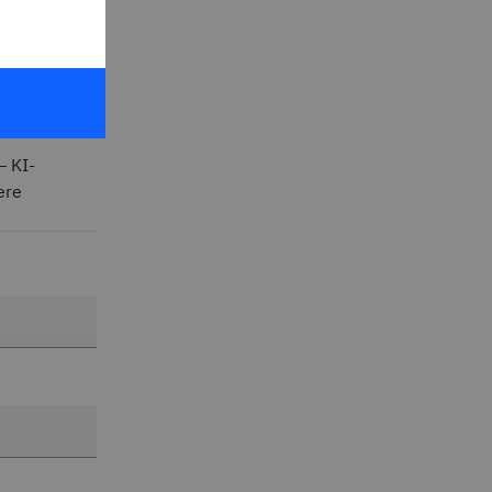
n.
von
– KI-
ere