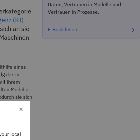
Daten, Vertrauen in Modelle und
terkategorie
Vertrauen in Prozesse.
genz (KI)
sich an sie
E-Book lesen
 Maschinen
thilfe eines
ufgabe zu
mit ihrem
alten Modelle
durch sie sich
×
erer
enerieren
your local
istung und