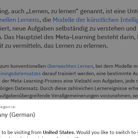
ng, auch „Lernen, zu lernen“ genannt, ist eine Un
nellen Lernens
, die
Modelle der künstlichen Intelli
niert, neue Aufgaben selbständig zu verstehen und 
. Das Hauptziel des Meta-Learning besteht darin,
it zu vermitteln, das Lernen zu erlernen.
 zum konventionellen
überwachten Lernen
, bei dem Modelle mi
ainingsdatensatzes
darauf trainiert werden, eine bestimmte A
 der Meta-Learning-Prozess eine Vielzahl von Aufgaben, jede 
örigen Datensatz. Durch diese zahlreichen Lernereignisse erh
, aufgabenübergreifende Verallgemeinerungen vorzunehmen, wo
gen Daten schnell an neue Szenarien anpassen können.
egion is:
ny (German)
-Algorithmen werden an den Vorhersagen und Metadaten and
ür maschinelles Lernen
trainiert. Meta-Learning-Algorithmen g
 to be visiting from
United States
. Would you like to switch to 
orhersagen sowie Informationen, die zur Verbesserung der Le