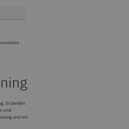
bmeldelink.
rning
g. In beiden
an und
aining und ein