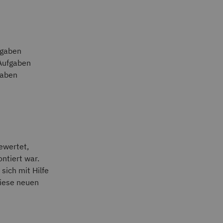
fgaben
 Aufgaben
gaben
ewertet,
ntiert war.
sich mit Hilfe
diese neuen