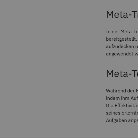
Meta-T
In der Meta-T
bereitgestellt
aufzudecken u
angewendet w
Meta-T
Während der M
indem ihm Aufg
Die Effektivit
seines erlern
Aufgaben anpa