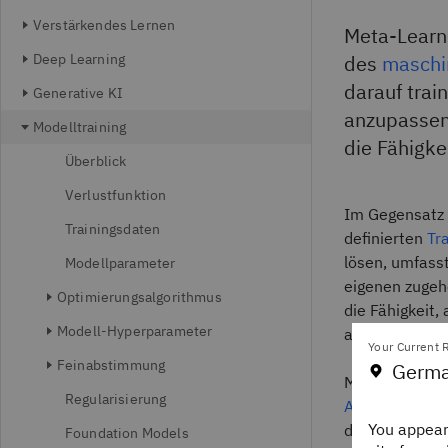
Verstärkendes Lernen
Meta-Learni
Deep Learning
des
maschi
darauf trai
Generative KI
anzupassen
Modelltraining
die Fähigke
Überblick
Verlustfunktion
Im Gegensatz
Trainingsdaten
definierten
Tr
lösen, umfasst
Modellparameter
eigenen zugeh
Optimierungsalgorithmus
die Fähigkeit
Modell-Hyperparameter
auch mit weni
Your Current R
Feinabstimmung
Germa
Meta-Learning
Regularisierung
Algorithmen f
You appear
dann eigene V
Foundation Models