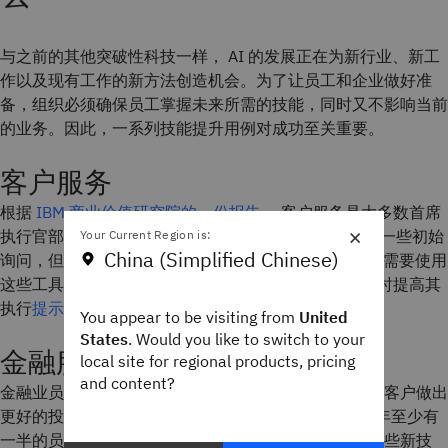
与之前的其他突破性科技一样， AI 的发展正在为新行业、新工
作以及现有工作的新方法创造机会。为了让员工和企业做好准
备，组织必须确保员工掌握未来所需的技能，同时又不影响当前
的业务。因此，一系列技能提升用例对成功至关重要。
客户服务
根据
IBM 商业价值研究院的一份报告
，客户服务是大多数首席
×
执行官部署生成式 AI 的首要任务。AI 可以处理客户的一些初始
Your Current Region is:
China (Simplified Chinese)
询问，但当问题上报到客户服务代表 (CSR) 时，他们也需要使用
这些工具。CSR 需要在通过 AI 构建的数据库进行搜索时提高其
执行
提示工程
和与客户交谈的能力。
You appear to be visiting from
United
States
. Would you like to switch to your
金融服务
local site for regional products, pricing
and content?
金融业员工拥有越来越多的增强型工具，帮助他们代表客户做出
更好的投资。近 70% 的金融服务领导者认为，2024 年至少有
一半的员工需要提升技能。这不仅需要学习如何使用这些新技