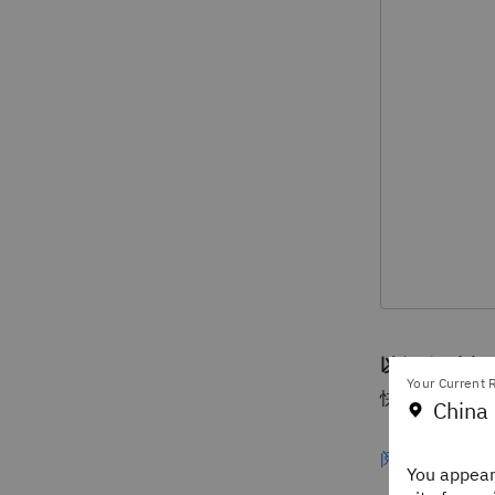
以色列卫生部
Your Current R
快速反应，降
China 
阅读卫生部案
You appear