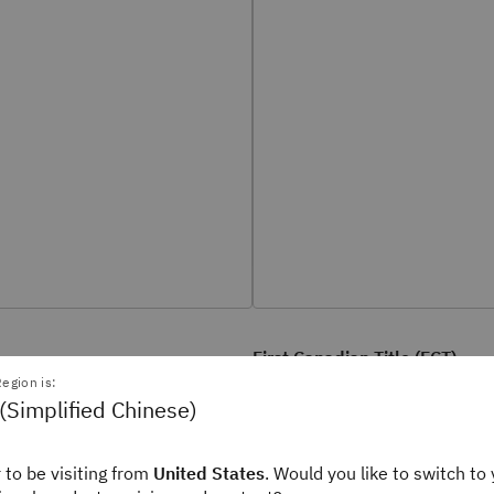
First Canadian Title (FCT)
自动执行流程，缩短新产权保
egion is:
低公共卫生风险。
(Simplified Chinese)
续办理时间。
例
阅读 FCT 案例
 to be visiting from
United States
. Would you like to switch to 