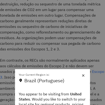
destruição, redução ou sequestro de uma tonelada métrica
de emissões de CO2 em um lugar para compensar uma
tonelada de emissões em outro lugar. Compensações de
carbono geralmente representam reduções diretas de
emissões ou sequestro de carbono de iniciativas de
compensação, como reflorestamento ou gerenciamento de
resíduos. As organizações podem usar compensações de
carbono para reduzir ou compensar sua pegada de carbono
das emissões dos Escopos 1, 2 e 3.
Em contraste, os RECs são normalmente aplicados apenas
aos cálculos de emissões do Escopo 2 e não devem ser
usados para reduzir as emissões dos Escopos 1 ou de
Escopo
×
Your Current Region is:
3
. Isso porque os RECs não reduzem diretamente as
Brazil (Portuguese)
emissões. Em vez disso, um REC representa os atributos
ambientais positivos da geração de energia renovável. A
You appear to be visiting from
United
compra de RECs apoia o mercado de energia renovável e a
States
. Would you like to switch to your
geração de energia renovável, permitindo que sejam usados
local site for regional products, pricing