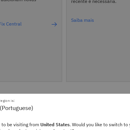
recente é necessária.
Saiba mais
Fix Central
egion is:
amentos do suporte
 (Portuguese)
 to be visiting from
United States
. Would you like to switch to 
 IBM Db2