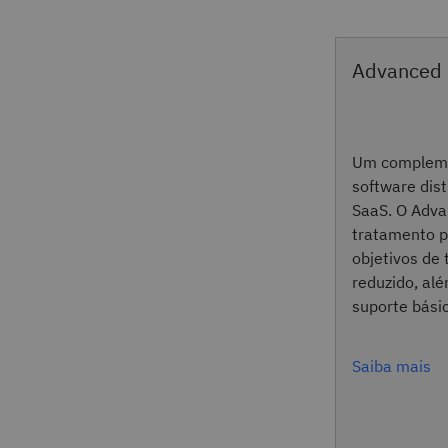
Advanced 
Um compleme
software dist
SaaS. O Adva
tratamento pr
objetivos de
reduzido, al
suporte bási
Saiba mais