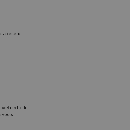
ara receber
ível certo de
a você.