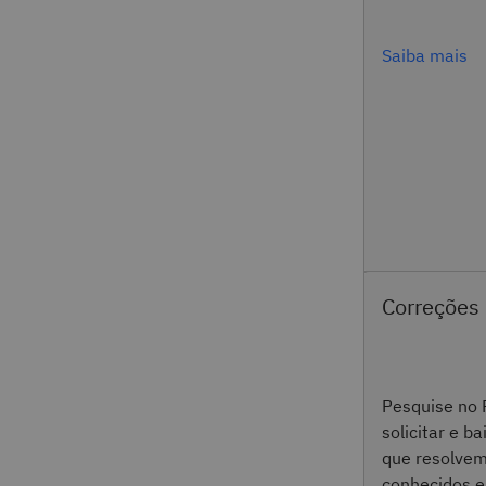
Saiba mais
Correções
Pesquise no 
solicitar e b
que resolve
conhecidos e