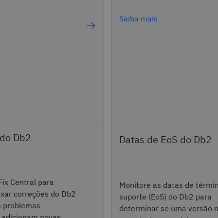
Saiba mais
 do Db2
Datas de EoS do Db2
Fix Central para
Monitore as datas de térmi
aixar correções do Db2
suporte (EoS) do Db2 para
m problemas
determinar se uma versão 
 adicionam novas