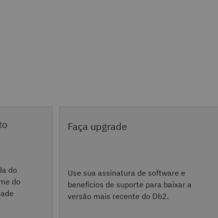
to
Faça upgrade
da do
Use sua assinatura de software e
ome do
benefícios de suporte para baixar a
dade
versão mais recente do Db2.