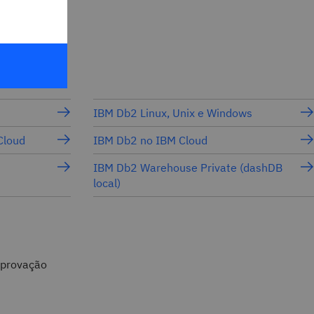
blemas
judar você
IBM Db2 Linux, Unix e Windows
Cloud
IBM Db2 no IBM Cloud
IBM Db2 Warehouse Private (dashDB
local)
aprovação