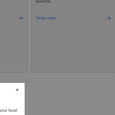
recente.
Saiba mais
×
your local