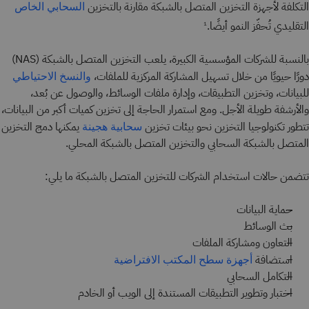
التكلفة لأجهزة التخزين المتصل بالشبكة مقارنة بالتخزين
السحابي الخاص
التقليدي تُحفّز النمو أيضًا.
1
بالنسبة للشركات المؤسسية الكبيرة، يلعب التخزين المتصل بالشبكة (NAS)
دورًا حيويًا من خلال تسهيل المشاركة المركزية للملفات،
والنسخ الاحتياطي
للبيانات، وتخزين التطبيقات، وإدارة ملفات الوسائط، والوصول عن بُعد،
والأرشفة طويلة الأجل. ومع استمرار الحاجة إلى تخزين كميات أكبر من البيانات،
تتطور تكنولوجيا التخزين نحو بيئات تخزين
يمكنها دمج التخزين
سحابية هجينة
المتصل بالشبكة السحابي والتخزين المتصل بالشبكة المحلي.
تتضمن حالات استخدام الشركات للتخزين المتصل بالشبكة ما يلي:
حماية البيانات
بث الوسائط
التعاون ومشاركة الملفات
استضافة
أجهزة سطح المكتب الافتراضية
التكامل السحابي
اختبار وتطوير التطبيقات المستندة إلى الويب أو الخادم