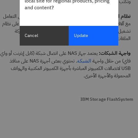
local site for regional products, pricing
وتكتب وتعالج الملفات وتخدمها.
and content?
نظام التشغيل
: في حين أن أنظمة التشغيل القياسية قادرة على التعامل
مع آلاف الطلبات، فإن التخزين المتصل بالشبكة (NAS) يعتمد على نظام
تشغيل خفيف الوزن يقيد النظام بطلبين: تخزين البيانات ومشاركة
Cancel
Update
الملفات.
واجهة الشبكات:
يعتمد جهاز NAS على اتصال شبكة (كابل إيثرنت أو واي
فاي) من خلال واجهة
. تحتوي بعض أجهزة NAS على منافذ
الشبكة
USB لاتصالات الكمبيوتر المباشرة بأجهزة الكمبيوتر المكتبية والهواتف
المحمولة والأجهزة الأخرى.
IBM Storage FlashSystem