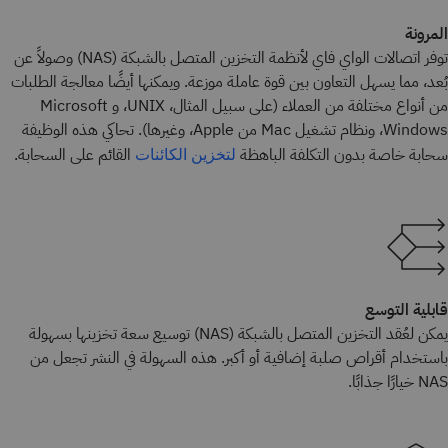
المرونة
توفر اتصالات الواي فاي لأنظمة التخزين المتصل بالشبكة (NAS) وصولاً عن
بُعد، مما يسهل التعاون بين قوة عاملة موزعة. ويمكنها أيضًا معالجة الطلبات
من أنواع مختلفة من العملاء (على سبيل المثال، UNIX، و Microsoft
Windows، ونظام تشغيل Mac من Apple، وغيرها). تحاكي هذه الوظيفة
سحابة خاصة بدون التكلفة الباهظة
القائم على السحابة.
لتخزين الكائنات
قابلية التوسع
يمكن لعُقد التخزين المتصل بالشبكة (NAS) توسيع سعة تخزينها بسهولة
باستخدام أقراص صلبة إضافية أو أكبر. هذه السهولة في النشر تجعل من
NAS خيارًا جذابًا.