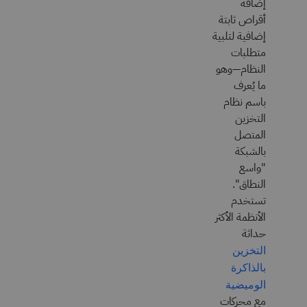
إضافة
أقراص ثابتة
إضافية لتلبية
متطلبات
النظام—وهو
ما يُعرف
باسم نظام
التخزين
المتصل
بالشبكة
"واسع
النطاق".
تستخدم
الأنظمة الأكثر
حداثة
التخزين
بالذاكرة
الوميضية
مع محركات