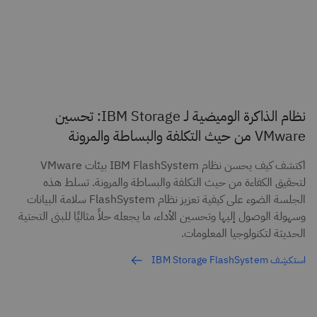
نظام الذاكرة الوميضية لـ IBM Storage: تحسين
VMware من حيث التكلفة والبساطة والمرونة
اكتشف كيف يحسن نظام IBM FlashSystem بيئات VMware
لتحقيق الكفاءة من حيث التكلفة والبساطة والمرونة. تسلط هذه
الجلسة الضوء على كيفية تعزيز نظام FlashSystem سلامة البيانات
وسهولة الوصول إليها وتحسين الأداء، ما يجعله حلاً مثاليًا للبنى التحتية
الحديثة لتكنولوجيا المعلومات.
استكشِف IBM Storage FlashSystem