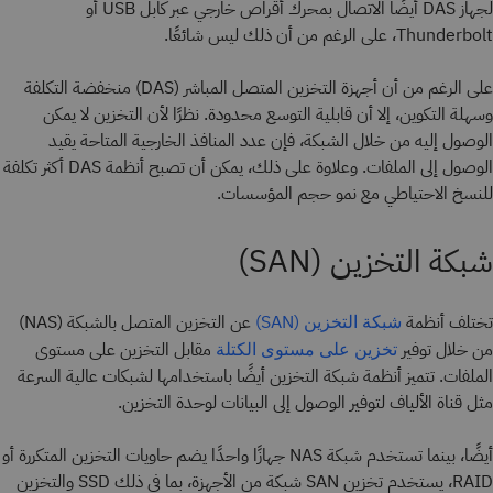
لجهاز DAS أيضًا الاتصال بمحرك أقراص خارجي عبر كابل USB أو
Thunderbolt، على الرغم من أن ذلك ليس شائعًا.
على الرغم من أن أجهزة التخزين المتصل المباشر (DAS) منخفضة التكلفة
وسهلة التكوين، إلا أن قابلية التوسع محدودة. نظرًا لأن التخزين لا يمكن
الوصول إليه من خلال الشبكة، فإن عدد المنافذ الخارجية المتاحة يقيد
الوصول إلى الملفات. وعلاوة على ذلك، يمكن أن تصبح أنظمة DAS أكثر تكلفة
للنسخ الاحتياطي مع نمو حجم المؤسسات.
شبكة التخزين (SAN)
تختلف أنظمة
عن التخزين المتصل بالشبكة (NAS)
شبكة التخزين (SAN)
من خلال توفير
مقابل التخزين على مستوى
تخزين على مستوى الكتلة
الملفات. تتميز أنظمة شبكة التخزين أيضًا باستخدامها لشبكات عالية السرعة
مثل قناة الألياف لتوفير الوصول إلى البيانات لوحدة التخزين.
أيضًا، بينما تستخدم شبكة NAS جهازًا واحدًا يضم حاويات التخزين المتكررة أو
RAID، يستخدم تخزين SAN شبكة من الأجهزة، بما في ذلك SSD والتخزين