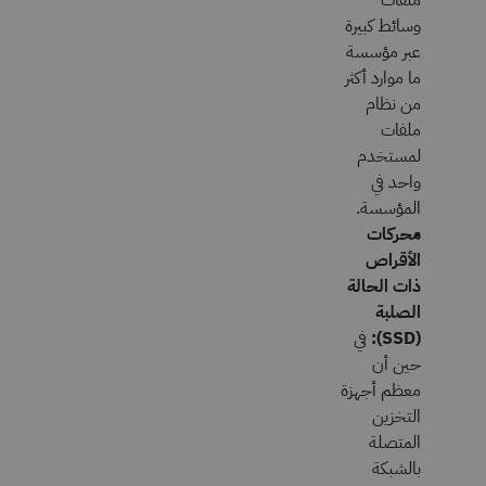
ملفات
وسائط كبيرة
عبر مؤسسة
ما موارد أكثر
من نظام
ملفات
لمستخدم
واحد في
المؤسسة.
محركات
الأقراص
ذات الحالة
الصلبة
(SSD):
في
حين أن
معظم أجهزة
التخزين
المتصلة
بالشبكة