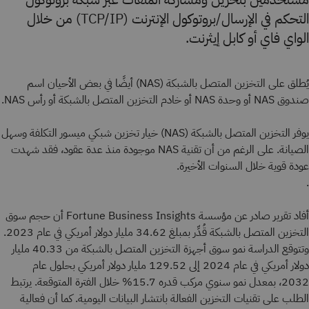
التحكم في الإرسال/بروتوكول الإنترنت (TCP/IP) من خلال
الواي فاي أو كابل إيثرنت.
يُطلق على التخزين المتصل بالشبكة (NAS) أيضًا في بعض الأحيان اسم
صندوق NAS أو وحدة NAS أو خادم التخزين المتصل بالشبكة أو رأس NAS.
يوفر التخزين المتصل بالشبكة (NAS) خيار تخزين شبكي ميسور التكلفة وسهل
الصيانة. على الرغم من أن تقنية NAS موجودة منذ عدة عقود، فقد شهدت
عودة قوية خلال السنوات الأخيرة.
.
أفاد تقرير صادر عن مؤسسة Fortune Business Insights أن حجم سوق
التخزين المتصل بالشبكة قُدِّر بمبلغ 34.62 مليار دولار أمريكي في عام 2023.
وتتوقع الدراسة نمو سوق أجهزة التخزين المتصل بالشبكة من 40.33 مليار
دولار أمريكي في عام 2024 إلى 129.52 مليار دولار أمريكي بحلول عام
2032، بمعدل نمو سنوي مركب قدره 15.7% خلال الفترة المتوقعة. يرتبط
الطلب على تقنيات التخزين الفعالة بانتشار البيانات اليومية. كما أن فعالية