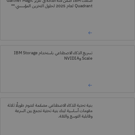
صُنّفت IBM ضمن فئة القادة في تقرير Gartner Magic
Quadrant لعام 2025 لحلول التخزين المؤسسي.**
تسريع الذكاء الاصطناعي باستخدام IBM Storage
Scale وNVIDIA
بنية تحتية للذكاء الاصطناعي مصمّمة لتدوم طويلًا ثلاثة
مقومات أساسية لبناء بنية تحتية تجمع بين السرعة
وقابلية التوسع والثقة.