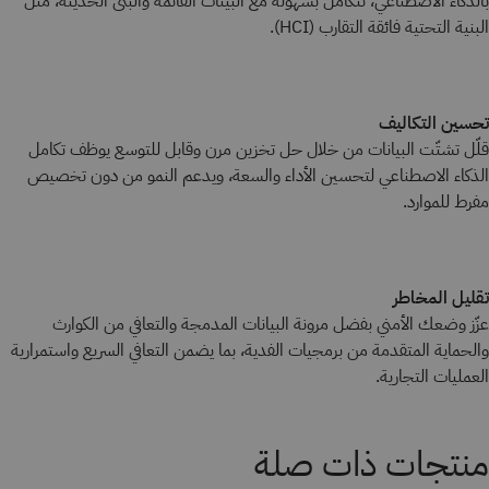
بالذكاء الاصطناعي، تتكامل بسهولة مع البيئات القائمة والبنى الحديثة، مثل
البنية التحتية فائقة التقارب (HCI).
تحسين التكاليف
قلّل تشتّت البيانات من خلال حل تخزين مرن وقابل للتوسع يوظف تكامل
الذكاء الاصطناعي لتحسين الأداء والسعة، ويدعم النمو من دون تخصيص
مفرط للموارد.
تقليل المخاطر
عزّز وضعك الأمني بفضل مرونة البيانات المدمجة والتعافي من الكوارث
والحماية المتقدمة من برمجيات الفدية، بما يضمن التعافي السريع واستمرارية
العمليات التجارية.
منتجات ذات صلة