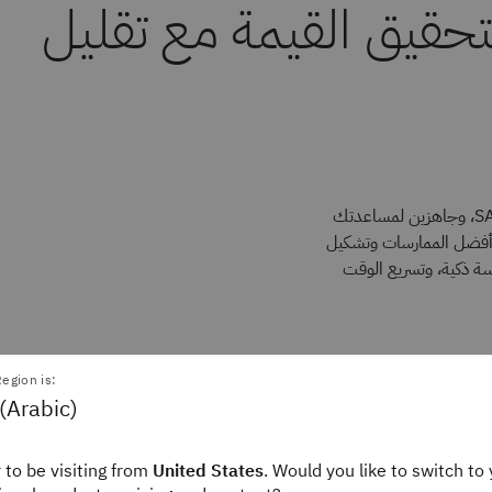
حقيق القيمة مع تقليل
تضم IBM أكثر من 19,000 مستشار حول العالم مدرَّبين على SAP S/4HANA، وجاهزين لمساعدتك
 أفضل الممارسات وتشكيل
اء مؤسسة ذكية، وتسريع الوقت
egion is:
(Arabic)
 to be visiting from
United States
. Would you like to switch to 