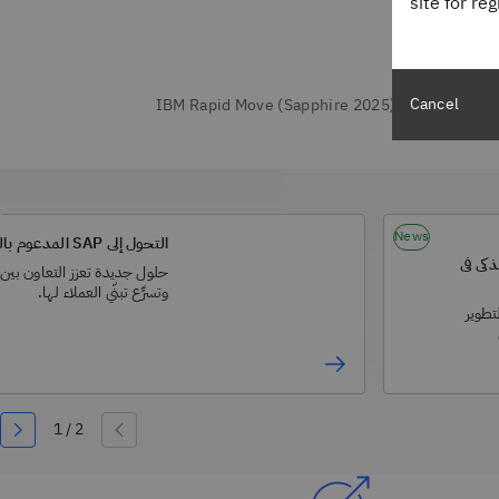
site for re
Cancel
News
التحول إلى SAP المدعوم بالذكاء الاصطناعي:
ول الذكي في
وتسرِّع تبنّي العملاء لها.
 والتطوير