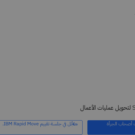
تساعد الاستشارات الشاملة على تنفيذ برنامج SAP S/4HANA لتحويل عمليات الأعمال
 أصحاب الجرأة
سجِّل في جلسة تقييم IBM Rapid Move.