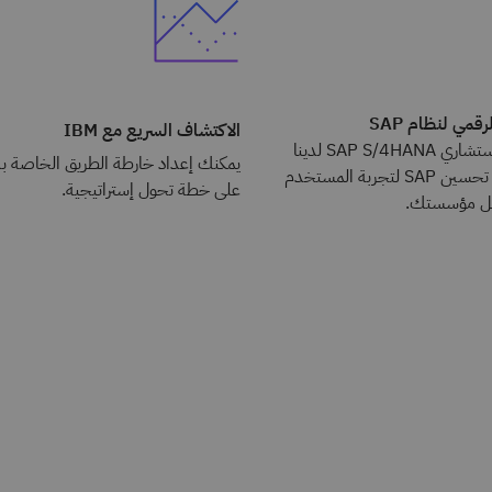
مي لنظام SAP
الاكتشاف السريع مع IBM
تواصَل مع أحد مستشاري SAP S/4HANA لدينا
يمكنك إعداد خارطة الطريق الخاصة بك
لتتعرَّف على كيفية تحسين SAP لتجربة المستخدم
على خطة تحول إستراتيجية.
مل مؤسستك.