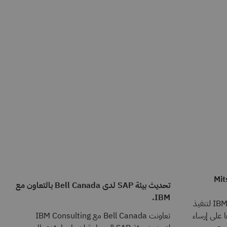
Mits
تحديث بيئة SAP لدى Bell Canada بالتعاون مع
IBM.
استعانت MMPC بشركة IBM Consulting لتنفيذ
 على إرساء
تعاونت Bell Canada مع IBM Consulting