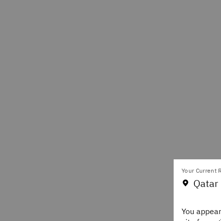
Your Current R
Qatar 
You appear