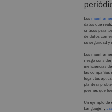
periód
Los
mainframe
datos que reali
críticos para l
de datos comerc
su seguridad y r
Los mainframes
riesgo consider
ineficiencias d
las compañías 
lugar, las apl
plantear proble
jóvenes que fu
Un ejemplo de 
Language) y
Ja