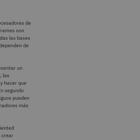
ocesadores de
nframes son
idas las bases
e dependen de
esentar un
, las
 y hacer que
En segundo
tiguos pueden
ramadores más
iented
 crear