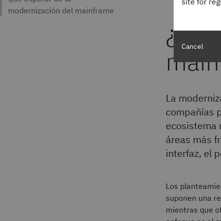
site for re
¿Qué
Cancel
main
La moderniz
compañías p
ecosistema 
áreas más fr
interfaz, el 
Los planteamie
suponen una rev
mientras que ot