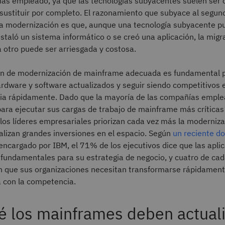
más empleado, ya que las tecnologías subyacentes suelen ser 
sustituir por completo. El razonamiento que subyace al segun
la modernización es que, aunque una tecnología subyacente 
staló un sistema informático o se creó una aplicación, la migr
 otro puede ser arriesgada y costosa.
ción de modernización de mainframe adecuada es fundamental 
rdware y software actualizados y seguir siendo competitivos 
ia rápidamente. Dado que la mayoría de las compañías empl
ara ejecutar sus cargas de trabajo de mainframe más crítica
 los líderes empresariales priorizan cada vez más la moderniza
alizan grandes inversiones en el espacio. Según
un reciente d
encargado por IBM, el 71% de los ejecutivos dice que las apli
fundamentales para su estrategia de negocio, y cuatro de cad
en que sus organizaciones necesitan transformarse rápidamen
a con la competencia.
é los mainframes deben actual