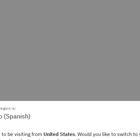
egion is:
o (Spanish)
linders
Ian Smalley
Writer
Staff Editor
ink
IBM Think
 to be visiting from
United States
. Would you like to switch to 