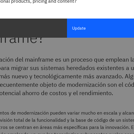
gional products, pricing and content?
 es la modernización
Update
frame?
ación del mainframe es un proceso que emplean l
ara migrar sus sistemas heredados existentes a 
más nuevo y tecnológicamente más avanzado. Alg
ecuentemente objeto de modernización son el códi
potencial ahorro de costos y el rendimiento.
ntos de modernización pueden variar mucho en escala y alcan
isión total de la funcionalidad y la base de código de un sist
ros se centran en áreas más específicas para la innovación. 