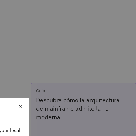
Guía
Descubra cómo la arquitectura
×
de mainframe admite la TI
moderna
your local