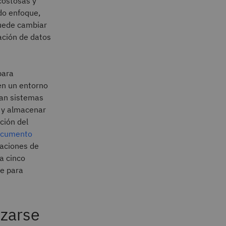
costosas y
do enfoque,
puede cambiar
ación de datos
para
en un entorno
ean sistemas
s y almacenar
ción del
ocumento
caciones de
a cinco
te para
izarse