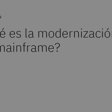
re
é es la modernizació
mainframe?