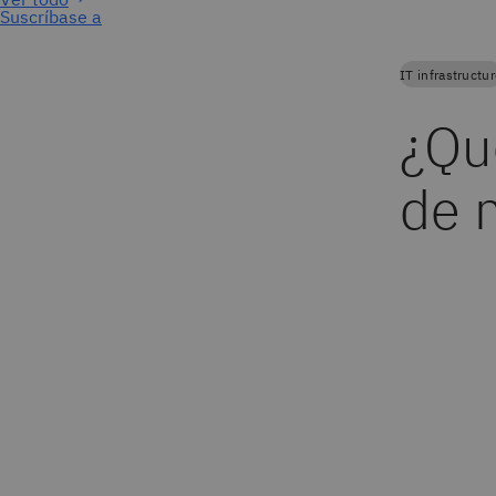
Suscríbase a
IT infrastructu
¿Qu
de 