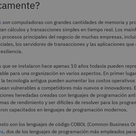
icamente?
s
son computadoras con grandes cantidades de memoria y pr
zan cálculos y transacciones simples en tiempo real. Los mai
os procesos principales del negocio de muchas empresas, inclu
iales, los servidores de transacciones y las aplicaciones qu
esiliencia.
 que se instalaron hace apenas 10 años todavía pueden repr
able para una organización en varios aspectos. En primer lugar
e la tecnología antigua pueden aumentar los costos operativos
sean vulnerables a competidores más nuevos e innovadores. 
icaciones heredadas creadas con lenguajes de programación an
mas de rendimiento y ser difíciles de resolver para los prog
eron capacitados en lenguajes de programación modernos.
esto son los lenguajes de código COBOL (Common Business Or
va
, dos de los lenguajes de programación más empleados para