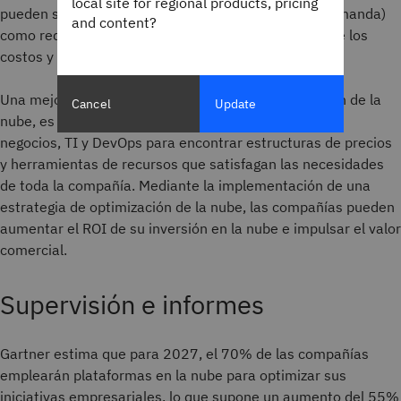
local site for regional products, pricing
pueden ser innecesarios en momentos de menor demanda)
and content?
como red de seguridad puede aumentar rápidamente los
costos y reducir la rentabilidad.
Una mejor solución, lograda mediante la optimización de la
Cancel
Update
nube, es eliminar el aislamiento entre los equipos de
negocios, TI y DevOps para encontrar estructuras de precios
y herramientas de recursos que satisfagan las necesidades
de toda la compañía. Mediante la implementación de una
estrategia de optimización de la nube, las compañías pueden
aumentar el ROI de su inversión en la nube e impulsar el valor
comercial.
Supervisión e informes
Gartner estima que para 2027, el 70% de las compañías
emplearán plataformas en la nube para optimizar sus
iniciativas empresariales, lo que supone un aumento del 55%