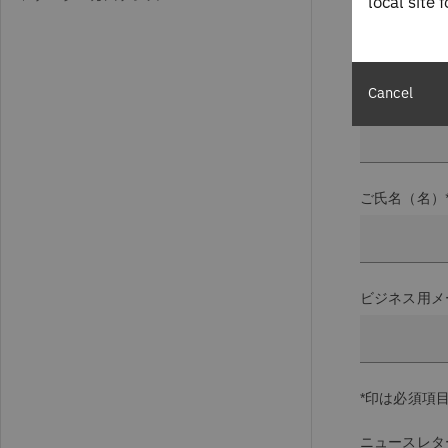
local site 
AI活用の
毎月お届け
Cancel
ご氏名（姓）
ご氏名（名）
ビジネス用メ
*印は必須項
ニュースレタ