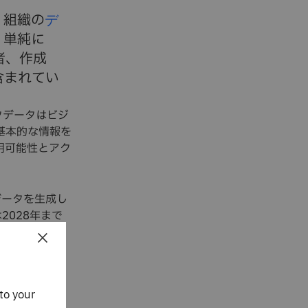
、組織の
デ
。単純に
者、作成
含まれてい
タデータはビジ
基本的な情報を
用可能性とアク
データを生成し
028年まで
ステムがなけ
×
to your