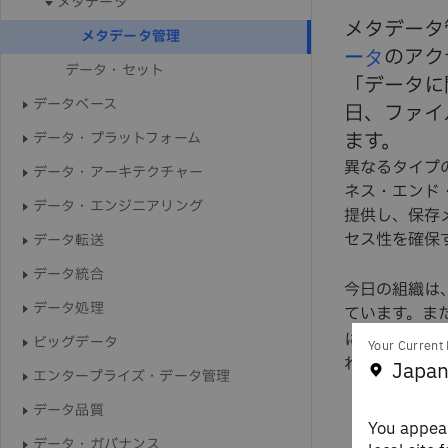
メタデータ
メタデータ
メタデータ管理
ータ
のアク
データ・セット
「データに
データベース
日、ファイ
ます。
データ・プラットフォーム
異なるタイプ
データ・アーキテクチャー
ネス・エンド
データ・エンジニアリング
提供し、保存
セス性を確保
データ転送
データ統合
今日の組織は
データ処理
ています。ま
に
393.9ゼタ
ビッグデータ
Your Current 
れば、データ
Japan
エンタープライズ・データ管理
データ品質
The D
You appear
データ・ガバナンス