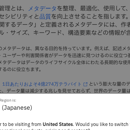
管理とは、
メタデータ
を整理、最適化、使用して
セシビリティと
品質
を向上させることを指します
関するデータ」と定義されるメタデータには、作
ル・サイズ、キーワード、構造要素などの情報が
のメタデータは、異なる目的を持っています。例えば、記述メ
・ユーザーや利害関係者がデータを迅速に見つけるのに役立つ
メタデータはデータのライフサイクル全体にわたる長期的な使
するのに役立ちます。
、
という膨大な量の
1日あたりおよそ4億274万テラバイト
た、データ量は減少する兆しを見せておらず、世界のデータ量は2
に達すると予想されています。この情報を分類するシ
バイト
Region is:
（およびビジネス価値）の多くが失われることになります。
 (Japanese)
X Leaders
 to be visiting from
United States
. Would you like to switch 