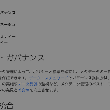
バナンス
ネージュ
リティー
ィー
・ガバナンス
ータ管理によって、ポリシーと標準を確立し、メタデータの一
を保証できます。
とガバナンス委員会は
データ・スチュワード
ーの実施や
の監視など、メタデータ管理のベスト・
データ品質
タの発見と
を向上させます。
整合性
統合