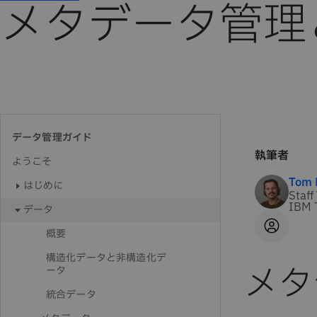
メタデータ管理
データ管理ガイド
執筆者
ようこそ
Tom 
はじめに
Staff
IBM 
データ
概要
構造化データと非構造化デ
メタ
ータ
統合データ