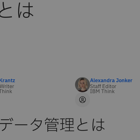
とは
Krantz
Alexandra Jonker
 Writer
Staff Editor
Think
IBM Think
データ管理とは