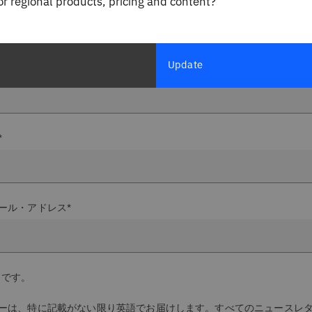
for regional products, pricing and content?
グローバル・トレンドや日本の市場動向を踏まえたDX、生成AI
します。登録の際は
IBMプライバシー・ステートメント
をご覧
Update
*
*
ール・アドレス*
目です。
ーは、特に記載がない限り英語でお届けします。すべてのニュースレ