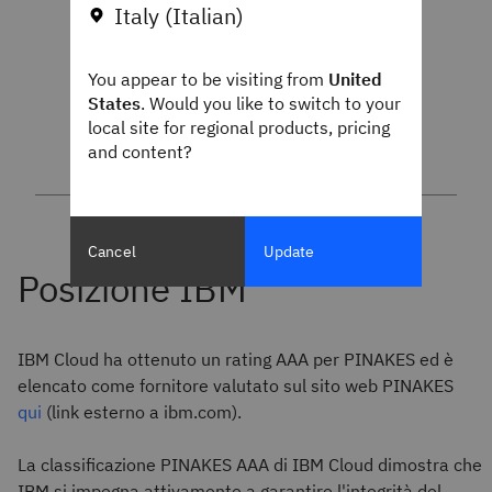
Italy (Italian)
You appear to be visiting from
United
States
. Would you like to switch to your
local site for regional products, pricing
and content?
Cancel
Update
IBM Cloud ha ottenuto un rating AAA per PINAKES ed è
elencato come fornitore valutato sul sito web PINAKES
qui
(link esterno a ibm.com).
La classificazione PINAKES AAA di IBM Cloud dimostra che
IBM si impegna attivamente a garantire l'integrità del