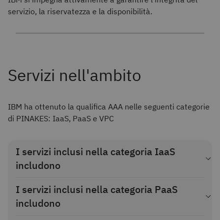
servizio, la riservatezza e la disponibilità.
Servizi nell'ambito
IBM ha ottenuto la qualifica AAA nelle seguenti categorie
di PINAKES: IaaS, PaaS e VPC
I servizi inclusi nella categoria IaaS
includono
IBM Cloud Backup
I servizi inclusi nella categoria PaaS
IBM Cloud Bare Metal
includono
IBM Cloud Block Storage
IBM Cloud Direct Link (1.0)