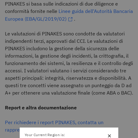
PINAKES si basa sulle indicazioni di due diligence e
conformità fornite nelle
Linee guida dell'Autorità Bancaria
Europea (EBA/GL/2019/02)
.
Le valutazioni di PINAKES sono condotte da valutatori
indipendenti terzi, approvati dal CCI. Le valutazioni di
PINAKES includono la gestione della sicurezza delle
informazioni, la gestione degli incidenti, la crittografia, il
funzionamento dei sistemi, la resilienza e il controllo degli
accessi. I valutatori valutano i servizi considerando tre
aspetti principali: integrità, riservatezza e disponibilità. A
questi tre concetti viene assegnato un punteggio da D ad
A+ per ottenere una valutazione finale (come ABA o BAC).
Report e altra documentazione
Per richiedere i report PINAKES, contatta un
rappresentante IBM
×
Your Current Region is: