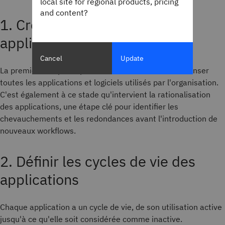
local site for regional products, pricing
and content?
1. Créer un inventaire des
applications
Cancel
Update
La première étape du processus APM consiste à recenser
toutes les applications et logiciels utilisés par l'organisation.
C'est également à ce stade qu'intervient la rationalisation
des applications, une étape clé pour identifier les
chevauchements et les redondances avant l'introduction de
nouveaux workflows.
2. Définir les cycles de vie des
applications
Chaque application a un cycle de vie, de son utilisation active
jusqu'à ce qu'elle soit considérée comme inactive.