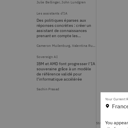
Julie Bellinger, John Lundgren
Les assistants d’IA
Des politiques éparses aux
réponses concrètes : créer un
assistant de connaissances
prenant en compte les
autorisations avec IBM WatsonX
Orchestrate
Cameron Muilenburg, Valentina Rudas Montoya
Sovereign AI
IBM et AMD font progresser l’IA
souveraine grâce à un modèle
de référence validé pour
l’informatique accélérée
Sachin Prasad
Your Current R
Franc
You appear
Stratégie d’IA