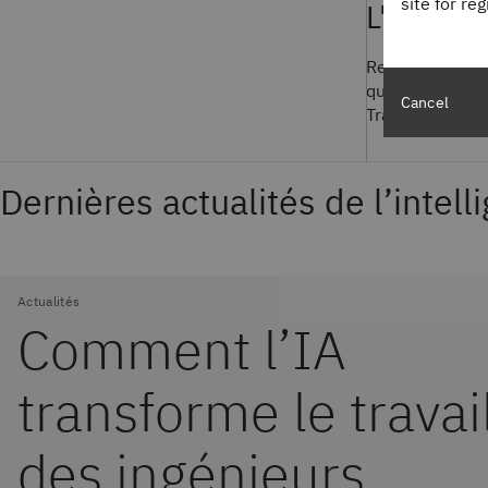
site for re
L'IA en 
Revivez le meil
quantique, et r
Cancel
Transformez vos
Dernières actualités de l’intelli
Actualités
Comment l’IA
transforme le travai
des ingénieurs