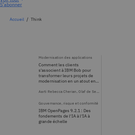
S’abonner
Accueil
Think
Modernisation des applications
Comment les clients
s'associent à IBM Bob pour
transformer leurs projets de
modernisation en un atout en
matière de développement
logiciel autonome
Aarti Rebecca Cherian, Olaf de Senerpont Domis
Gouvernance, risque et conformité
IBM OpenPages 9.2.1 : Des
fondements de l'IA à l'IA à
grande échelle