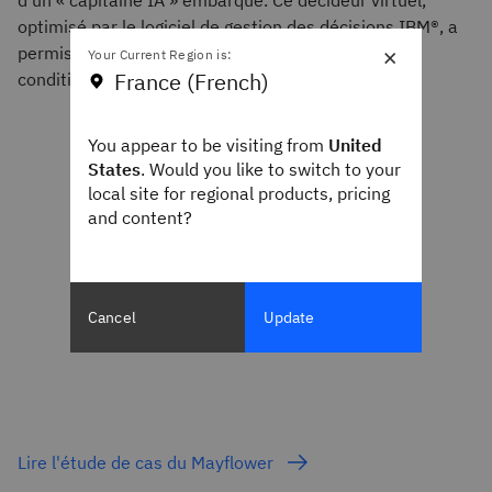
d'un « capitaine IA » embarqué. Ce décideur virtuel,
optimisé par le logiciel de gestion des décisions IBM®, a
×
permis au bateau de naviguer sans écueil dans des
Your Current Region is:
France (French)
conditions changeantes et souvent dangereuses.
You appear to be visiting from
United
States
. Would you like to switch to your
local site for regional products, pricing
and content?
Cancel
Update
Lire l'étude de cas du Mayflower