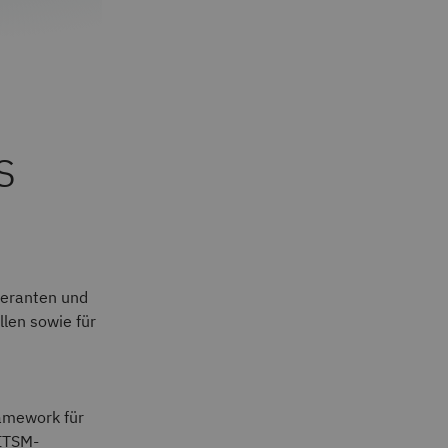
s
eferanten und
llen sowie für
ramework für
 ITSM-