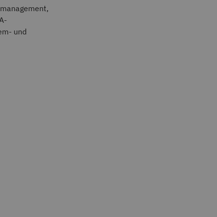
allmanagement,
A-
lem- und