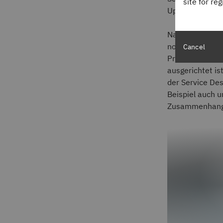
site for re
Upgrades.
Nach der Defini
normalen Helpd
Cancel
Problemen, währ
ausgerichtet is
der Service Des
Beispiel auch u
Zusammenhang 