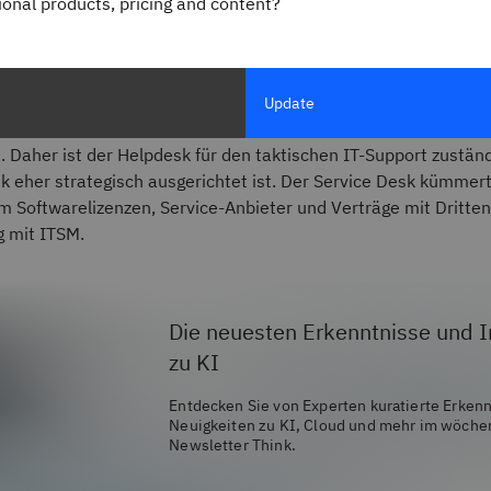
gional products, pricing and content?
tion der
IT Infrastructure Library (ITIL)
sind Service Desks ein
esks. Das Hauptaugenmerk eines IT-Helpdesks liegt auf der 
Update
end ein Service Desk eher auf die Bereitstellung von Service
t. Daher ist der Helpdesk für den taktischen IT-Support zustän
k eher strategisch ausgerichtet ist. Der Service Desk kümmer
m Softwarelizenzen, Service-Anbieter und Verträge mit Dritten
mit ITSM.
Die neuesten Erkenntnisse und I
zu KI
Entdecken Sie von Experten kuratierte Erken
Neuigkeiten zu KI, Cloud und mehr im wöche
Newsletter Think.