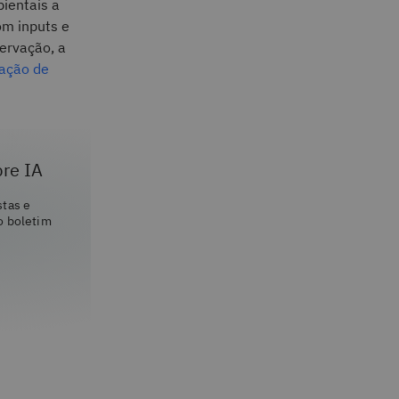
ientais a
om inputs e
servação, a
ação de
bre IA
stas e
o boletim