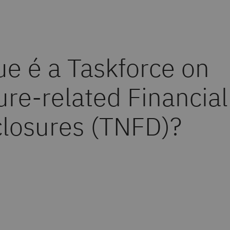
ue é a Taskforce on
ure-related Financial
closures (TNFD)?