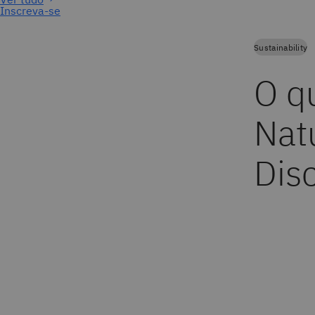
Inscreva-se
Sustainability
O q
Nat
Dis