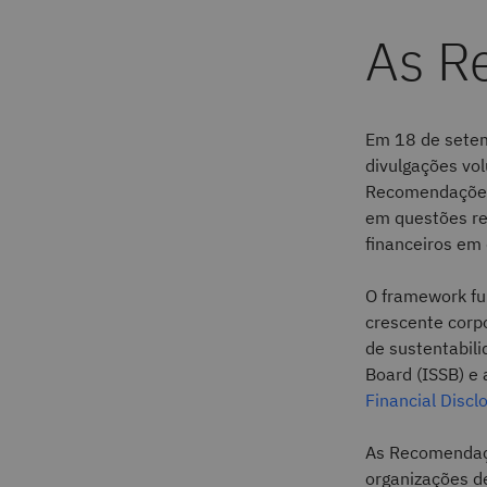
As R
Em 18 de setem
divulgações vo
Recomendações 
em questões re
financeiros em 
O framework f
crescente corpo
de sustentabili
Board (ISSB) e 
Financial Discl
As Recomendaçõ
organizações d