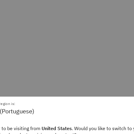
egion is:
 (Portuguese)
rantz
Alexandra Jonker
 to be visiting from
United States
. Would you like to switch to 
Writer
Staff Editor