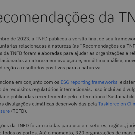
ecomendações da T
bro de 2023, a TNFD publicou a versão final de seu framewo
luntárias relacionadas à natureza (as “Recomendações da TNF
da TNFD foram elaboradas para ajudar as organizações a rela
lacionadas à natureza em evolução e, em última análise, move
direção a resultados positivos para a natureza.
unciona em conjunto com os
ESG reporting frameworks
existen
 de requisitos regulatórios internacionais. Isso inclui as divu
dade publicadas recentemente pelo International Sustainabili
as divulgações climáticas desenvolvidas pela
Taskforce on Cli
osure
(TCFD).
es da TNFD foram criadas para uso em setores, regiões, juri
e todos os portes. Até o momento, 320 organizações de mais 