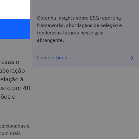
Obtenha insights sobre ESG reporting
frameworks, abordagens de seleção e
tendências futuras neste guia
abrangente.
Leia o e-book
resas e
laboração
relação à
osto por 40
ções e
elacionadas à
 com mais