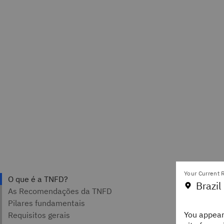
Your Current R
Brazil
Autores
Tom K
You appear
Staff 