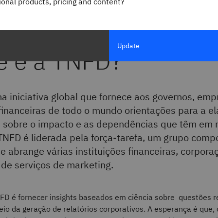
gional products, pricing and content?
ink
IBM Think
Update
e é a TNFD?
 iniciativa global que fornece aos governos, emp
 financeiras de todo o mundo orientações para a e
os sobre o impacto e as dependências que têm em 
TNFD é liderada pela força-tarefa, um grupo comp
abrange várias instituições financeiras, corpora
de serviços de marketing.
FD é fornecer insights baseados em ciência sobre questões r
io da geração de relatórios corporativos. A esperança é que,