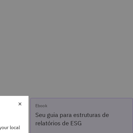
×
Ebook
Seu guia para estruturas de
relatórios de ESG
your local