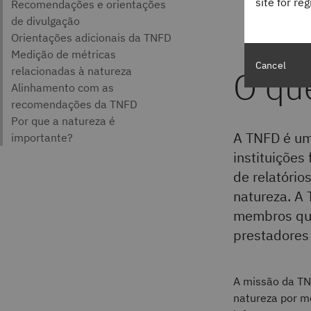
site for re
IBM Th
Cancel
O qu
A TNFD é uma
instituições
de relatóri
natureza. A 
membros que 
prestadores 
A missão da TN
natureza por me