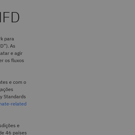
NFD
rk para
D”). As
tar e agir
r os fluxos
tes e com o
lgações
ty Standards
mate-related
sdições e
de 46 países