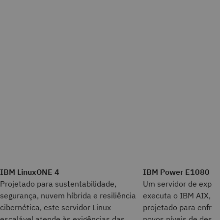
IBM LinuxONE 4
IBM Power E1080
Projetado para sustentabilidade,
Um servidor de expan
segurança, nuvem híbrida e resiliência
executa o IBM AIX, IB
cibernética, este servidor Linux
projetado para enfre
escalável atende às exigências das
novos níveis de dese