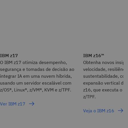
IBM z17
IBM z16™
O IBM z17 otimiza desempenho,
Obtenha novos insigh
segurança e tomadas de decisão ao
velocidade, resiliênc
integrar IA em uma nuvem híbrida,
sustentabilidade, com
usando um servidor escalável com
expansão vertical de
z/OS®, Linux®, z/VM®, KVM e z/TPF.
z16, que executa o z/
z/TPF.
Ver IBM z17
Veja o IBM z16