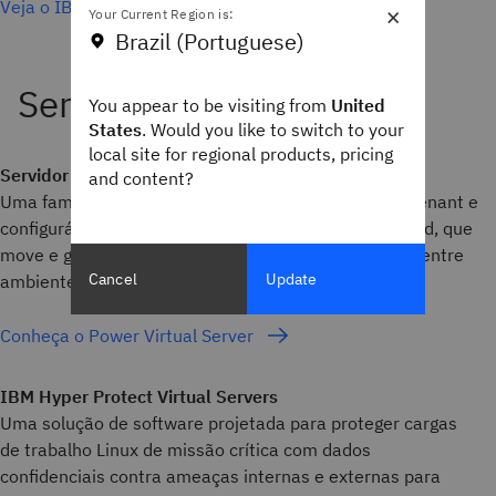
Veja o IBM Power S1012
×
Your Current Region is:
Brazil (Portuguese)
You appear to be visiting from
United
States
. Would you like to switch to your
local site for regional products, pricing
Servidor virtual IBM Power
and content?
Uma família de servidores virtuais IBM Power multitenant e
configuráveis, com acesso aos serviços do IBM® Cloud, que
move e gerencia cargas de trabalho sem dificuldade entre
Cancel
Update
ambientes de nuvem e locais.
Conheça o Power Virtual Server
IBM Hyper Protect Virtual Servers
Uma solução de software projetada para proteger cargas
de trabalho Linux de missão crítica com dados
confidenciais contra ameaças internas e externas para