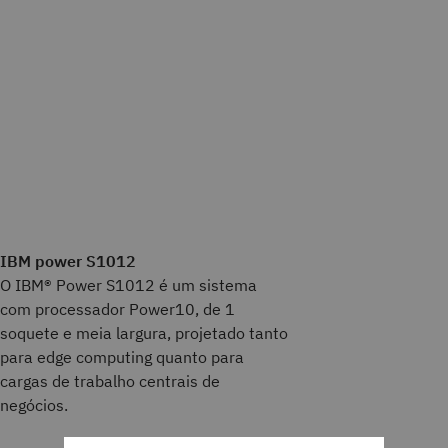
IBM power S1012
O IBM® Power S1012 é um sistema
com processador Power10, de 1
soquete e meia largura, projetado tanto
para edge computing quanto para
cargas de trabalho centrais de
negócios.