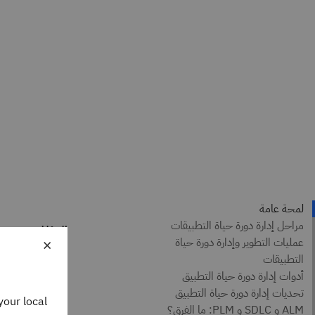
المؤلفين
×
ázquez
 Writer
your local