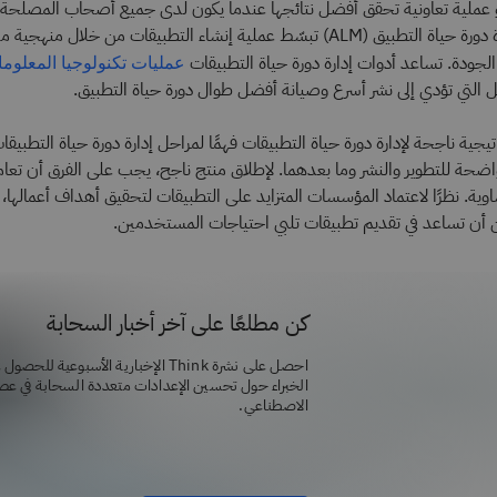
و عملية تعاونية تحقق أفضل نتائجها عندما يكون لدى جميع أصحاب المصلحة
للعملية. أدوات إدارة دورة حياة التطبيق (ALM) تبسّط عملية إنشاء التطبيقات من خلا
الجودة. تساعد أدوات إدارة دورة حياة التطبيقات
عمليات تكنولوجيا المعلوم
ل التي تؤدي إلى نشر أسرع وصيانة أفضل طوال دورة حياة التطبيق.
جية ناجحة لإدارة دورة حياة التطبيقات فهمًا لمراحل إدارة دورة حياة التطبيقا
ضحة للتطوير والنشر وما بعدهما. لإطلاق منتج ناجح، يجب على الفرق أن تعا
وية. نظرًا لاعتماد المؤسسات المتزايد على التطبيقات لتحقيق أهداف أعمالها، 
 أن تساعد في تقديم تطبيقات تلبي احتياجات المستخدمين.
كن مطلعًا على آخر أخبار السحابة
احصل على نشرة Think الإخبارية الأسبوعية ل
الخبراء حول تحسين الإعدادات متعددة السحابة في عصر 
الاصطناعي.