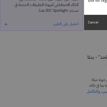
site for re
الذكاء الاصطناعي لمرونة التطبيقات الحديثة في
مستند IDC Spotlight هذا.
طبيق
Cancel
احصل على التقرير
ى اللحد" - بدءًا
 دورة حياة
 بما في ذلك
،
يير
والتكامل