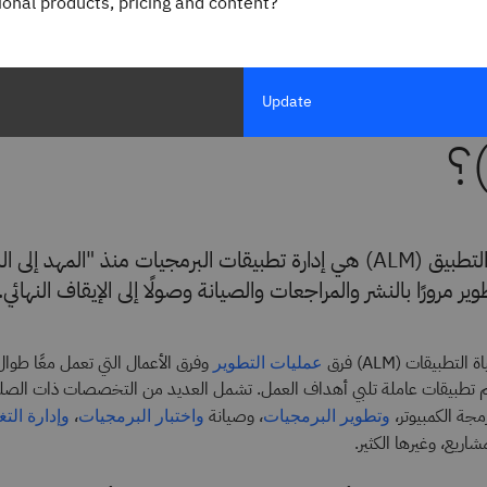
gional products, pricing and content?
صود بإدارة دورة حياة الت
Update
إدارة دورة حياة التطبيق (ALM) هي إدارة تطبيقات البرمجيات منذ "المهد إل
ير مرورًا بالنشر والمراجعات والصيانة وصولًا إلى الإيقاف النهائي.
تطبيقات (ALM) فرق
وفرق الأعمال التي تعمل معًا طوال
عمليات التطوير
يم تطبيقات عاملة تلبي أهداف العمل. تشمل العديد من التخصصات ذات الصلة
رمجة الكمبيوتر،
، وصيانة
،
وتطوير البرمجيات
واختبار البرمجيات
وإدارة التغ
مشاريع، وغيرها الكثير.