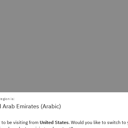
egion is:
Michael Goodwin
Camilo Quiroz-V
 Arab Emirates (Arabic)
tor, Automation & ITOps
IBM Staff
IBM Think
 to be visiting from
United States
. Would you like to switch to 