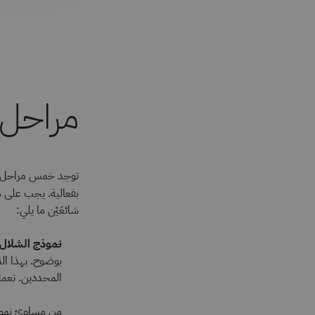
مراحل 
توجد خمس مراحل لإد
بفعالية. يجب على م
شائعَيْن ما يلي:
نموذج الشلال
بوضوح. بهذا الن
المحددين. تعمل
من مساوئ نموذج