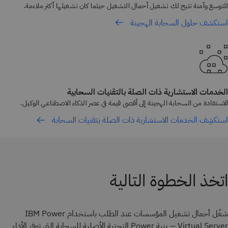
للتوسع وآمنة تتيح لك تشغيل أحمال التشغيل حيثما كان تشغيلها أكثر ملاءمة.
استكشف حلول السحابة الهجينة
الخدمات الاستشارية ذات الصلة بالتقنيات السحابية
الاستفادة من السحابة الهجينة إلى أقصى قيمة في عصر الذكاء الاصطناعي الوكيل.
استكشِف الخدمات الاستشارية ذات الصلة بتقنيات السحابة
اتخذ الخطوة التالية
شغّل أحمال تشغيل المؤسسات عند الطلب باستخدام IBM Power
Virtual Server — بنية Power التحتية الأصلية للسحابة التي توفر الأداء