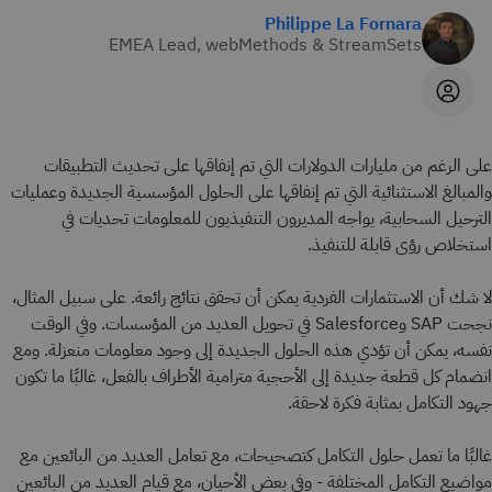
Philippe La Fornara
EMEA Lead, webMethods & StreamSets
على الرغم من مليارات الدولارات التي تم إنفاقها على تحديث التطبيقات
والمبالغ الاستثنائية التي تم إنفاقها على الحلول المؤسسية الجديدة وعمليات
الترحيل السحابية، يواجه المديرون التنفيذيون للمعلومات تحديات في
استخلاص رؤى قابلة للتنفيذ.
لا شك أن الاستثمارات الفردية يمكن أن تحقق نتائج رائعة. على سبيل المثال،
نجحت SAP وSalesforce في تحويل العديد من المؤسسات. وفي الوقت
نفسه، يمكن أن تؤدي هذه الحلول الجديدة إلى وجود معلومات منعزلة. ومع
انضمام كل قطعة جديدة إلى الأحجية مترامية الأطراف بالفعل، غالبًا ما تكون
جهود التكامل بمثابة فكرة لاحقة.
غالبًا ما تعمل حلول التكامل كتصحيحات، مع تعامل العديد من البائعين مع
مواضيع التكامل المختلفة - وفي بعض الأحيان، مع قيام العديد من البائعين