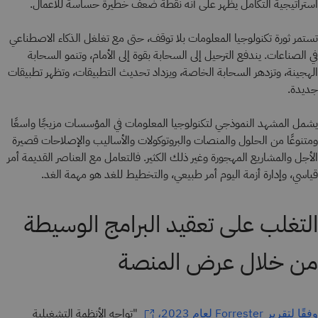
استراتيجية التكامل يظهر على أنه نقطة ضعف خطيرة حساسة للأعمال.
تستمر ثورة تكنولوجيا المعلومات بلا توقف، حتى مع تغلغل الذكاء الاصطناعي
في الصناعات. يندفع الترحيل إلى السحابة بقوة إلى الأمام، وتنمو السحابة
الهجينة، وتزدهر السحابة الخاصة، ويزداد تحديث التطبيقات، وتظهر تطبيقات
جديدة.
يشمل المشهد النموذجي لتكنولوجيا المعلومات في المؤسسات مزيجًا واسعًا
ومتنوعًا من الحلول والمنصات والبروتوكولات والأساليب والإصلاحات قصيرة
الأجل والمشاريع المهجورة وغير ذلك الكثير. فالتعامل مع العناصر القديمة أمر
قياسي، وإدارة أزمة اليوم أمر طبيعي، والتخطيط للغد هو مهمة الغد.
التغلب على تعقيد البرامج الوسيطة
من خلال عرض المنصة
"تواجه الأنظمة التشغيلية
وفقًا لتقرير Forrester لعام 2023،