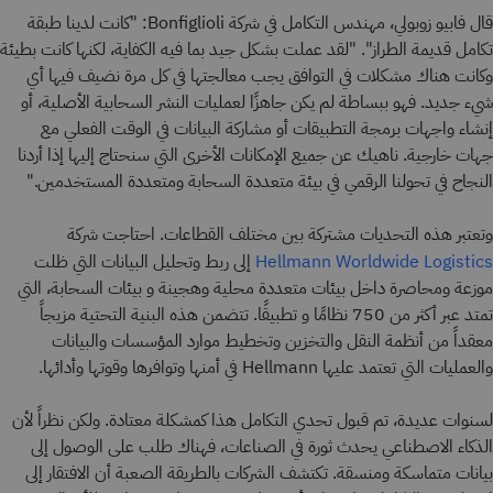
قال فابيو زوبولي، مهندس التكامل في شركة Bonfiglioli: "كانت لدينا طبقة
تكامل قديمة الطراز". "لقد عملت بشكل جيد بما فيه الكفاية، لكنها كانت بطيئة
وكانت هناك مشكلات في التوافق يجب معالجتها في كل مرة نضيف فيها أي
شيء جديد. فهو ببساطة لم يكن جاهزًا لعمليات النشر السحابية الأصلية، أو
إنشاء واجهات برمجة التطبيقات أو مشاركة البيانات في الوقت الفعلي مع
جهات خارجية. ناهيك عن جميع الإمكانات الأخرى التي سنحتاج إليها إذا أردنا
النجاح في تحولنا الرقمي في بيئة متعددة السحابة ومتعددة المستخدمين."
وتعتبر هذه التحديات مشتركة بين مختلف القطاعات. احتاجت شركة
إلى ربط وتحليل البيانات التي ظلت
Hellmann Worldwide Logistics
موزعة ومحاصرة داخل بيئات متعددة محلية وهجينة و بيئات السحابة، التي
تمتد عبر أكثر من 750 نظامًا و تطبيقًا. تتضمن هذه البنية التحتية مزيجاً
معقداً من أنظمة النقل والتخزين وتخطيط موارد المؤسسات والبيانات
والعمليات التي تعتمد عليها Hellmann في أمنها وتوافرها وقوتها وأدائها.
لسنوات عديدة، تم قبول تحدي التكامل هذا كمشكلة معتادة. ولكن نظراً لأن
الذكاء الاصطناعي يحدث ثورة في الصناعات، فهناك طلب على الوصول إلى
بيانات متماسكة ومنسقة. تكتشف الشركات بالطريقة الصعبة أن الافتقار إلى