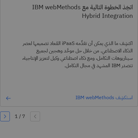
اتخِذ الخطوة التالية مع IBM webMethods
Hybrid Integration​
اكتشِف ما الذي يمكن أن تقدِّمه iPaaS المُعاد تصميمها لعصر
الذكاء الاصطناعي. من خلال حل موحَّد وهجين لجميع
سيناريوهات التكامل، ومع ذكاء اصطناعي وكيل لتعزيز الإنتاجية،
تتصدر IBM المشهد في مجال التكامل.
استكشِف IBM webMethods