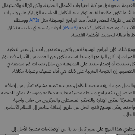
القديمة صعوبة في مواكبة احتياجات الأعمال الحديثة، ولكن الإزالة والاستبدال
غالبًا ما تكون مكلفة للغاية. توفر بنية التكامل المناسبة التي تركز على واجهات
الأعمال طريقة للمضي قدماً. تعد البرامج الوسيطة مثل
ووسطاء
APIs
الأحداث ومنصة التكامل كخدمة
أدوات رئيسية في بناء بنية تخلق
(iPaaS)
طرقاً فعالة لتحديث الأنظمة القديمة.
ومع ذلك، فإن البرامج الوسيطة من بائعين متعددين أدت إلى عصر التعقيد
المتزايد. إذا كان البرنامج الوسيط نفسه يتكون من العديد من الأجزاء، فقد يؤثر
كل تحديث أو إصدار جديد على الموثوقية من خلال تغييرات غير متوقعة في
التصميم. إن النتيجة المترتبة على ذلك هي أداء ضعيف وصيانة مكلفة.
والبديل هو بناء رؤية منصة للتكامل، مع بنية تقنية مشتركة تمكّن من إضافة
العناصر إلى بيئة برامج وسيطة مشتركة بطريقة منظمة وموحدة. يمكن للمنصة
المشتركة تمكين الإدارة والتحكم المبسطين والمركزيين من خلال واجهة
واحدة. يمكن توسيع قدرة الحل عن طريق إضافة عناصر إلى النظام الأساسي
الحالي.
ينطوي هذا النهج على تغيير كامل بداية من الإصلاحات قصيرة الأجل إلى