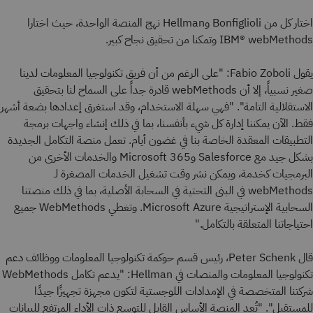
اختار كل من Bonfiglioli وHellman نهج المنصة الواحدة، حيث اختارا
IBM® webMethods وتمكنا من تحقيق نجاح كبير.
يقول Fabio Zoboli: "على الرغم من أن فريق تكنولوجيا المعلومات لدينا
صغير نسبياً، إلا أن webMethods قادرة جداً على السماح لنا بتحقيق
الاستقلالية التامة". "فهي سهلة الاستخدام، وقد استغرق إعدادها بضعة أشهر
فقط. الآن يمكننا إدارة كل شيء بأنفسنا، بما في ذلك إنشاء واجهات برمجة
التطبيقات المعقدة الخاصة بنا في غضون أيام. تعمل منصة التكامل الجديدة
بشكل جيد مع Salesforce وMicrosoft 365 والخدمات الأخرى من
البرمجيات كخدمة، ويمكن نشر وقت تشغيل الخدمات المصغرة لـ
webMethods في البنى التحتية في السحابة الأصلية، بما في ذلك منصتنا
السحابية الإستراتيجية Microsoft Azure. وتغطي WebMethods جميع
احتياجاتنا المتعلقة بالتكامل."
قال Peter Schenk، رئيس قسم حوكمة تكنولوجيا المعلومات ووظائف دعم
تكنولوجيا المعلومات والمنصات في Hellman: "يدعم تكامل WebMethods
شركتنا المتخصصة في الإمدادات اللوجستية لتكون مجهزة تجهيزًا جيدًا
للمستقبل". "تُعد المنصة الأساس القابل للتوسع ذات الأداء المرتفع للبيانات