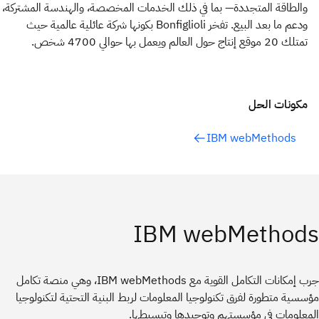
والطاقة المتجددة— بما في ذلك الخدمات المخصصة، والهندسة المشتركة،
ودعم ما بعد البيع. تفخر Bonfiglioli بكونها شركة عائلية عالمية حيث
تمتلك 20 موقع إنتاج حول العالم ويعمل بها حوالي 4700 شخص.
مكونات الحل
IBM webMethods
IBM webMethods
جرب إمكانات التكامل القوية مع IBM webMethods، وهي منصة تكامل
مؤسسية متطورة لفرق تكنولوجيا المعلومات لربط البنية التحتية لتكنولوجيا
المعلومات في مؤسستهم وتوحيدها وتبسيطها.