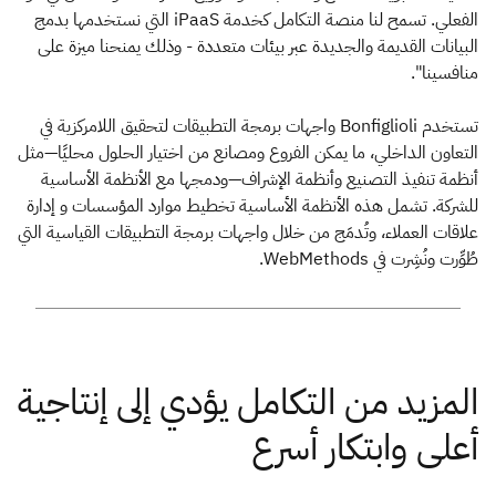
الفعلي. تسمح لنا منصة التكامل كخدمة iPaaS التي نستخدمها بدمج
البيانات القديمة والجديدة عبر بيئات متعددة - وذلك يمنحنا ميزة على
منافسينا".
تستخدم Bonfiglioli واجهات برمجة التطبيقات لتحقيق اللامركزية في
التعاون الداخلي، ما يمكن الفروع ومصانع من اختيار الحلول محليًا—مثل
أنظمة تنفيذ التصنيع وأنظمة الإشراف—ودمجها مع الأنظمة الأساسية
للشركة. تشمل هذه الأنظمة الأساسية تخطيط موارد المؤسسات و إدارة
علاقات العملاء، وتُدمَج من خلال واجهات برمجة التطبيقات القياسية التي
طُوِّرت ونُشِرت في WebMethods.