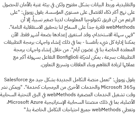
والتقليدية، وربط البيانات بشكل مفتوح ولكن في بيئة غنية بالأمان للحصول
على نهج أكثر ذكاء للاتصال على مستوى المؤسسة. يقول زوبولي: "على
الرغم من أن فريق تكنولوجيا المعلومات لدينا صغير نسبياً، إلا أن
webMethods قادرة جداً على السماح لنا بتحقيق الاستقلالية التامة".
"فهي سهلة الاستخدام، وقد استغرق إعدادها بضعة أشهر فقط. الآن
يمكننا إدارة كل شيء بأنفسنا - بما في ذلك إنشاء واجهات برمجة التطبيقات
المعقدة الخاصة بنا في غضون أيام". من خلال إنشاء واجهات برمجة
التطبيقات بسرعة ، يمكن لشركة Bonfiglioli التفاعل بسهولة أكبر مع
عملائها لزيادة التفاهم وبناء العلاقات وتسريع التعاون.
يقول زوبولي: "تعمل منصة التكامل الجديدة بشكل جيد مع Salesforce
وMicrosoft 365 والخدمات الأخرى من البرمجيات كخدمة". "ويمكن نشر
وقت تشغيل الخدمات المصغرة webMethods في البنى التحتية السحابية
الأصلية، بما في ذلك منصتنا السحابية الإستراتيجية Microsoft Azure،
وتغطي webMethods جميع احتياجات التكامل الخاصة بنا."