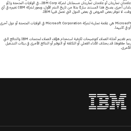
علامتان تجاريتان أو علامتان تجاريتان مسجلتان لشركة IBM Corp.، في الولايات المتحدة و/أو
بلدان أخرى. يصبح هذا المستند ساريًا بدءًا من تاريخ النشر الأول، ويجوز لشركة IBM تغييره في أي
وقت. لا تتوفر بعض العروض في بعض الدول التي تعمل فيها IBM.
Microsoft هي علامة تجارية لشركة Microsoft Corporation في الولايات المتحدة أو دول أخرى
أو في كليهما.
يتم تقديم أمثلة العملاء كتوضيحات لكيفية استخدام هؤلاء العملاء لمنتجات IBM والنتائج التي
ربما حققوها. قد يختلف الأداء الفعلي أو التكلفة أو التوفير أو النتائج الأخرى في بيئات التشغيل
الأخرى.