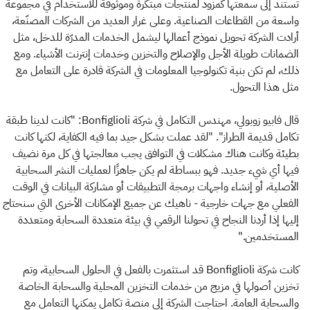
تستند إلى سمعتها كمزود لمنتجات مبتكرة وموثوقة للاستخدام في مجموعة
واسعة من القطاعات الصناعية. وعلى غرار العديد من الشركات المصنّعة،
أرادت الشركة تحويل نموذج أعمالها ليشمل الخدمات المدرّة للدخل، مثل
الضمانات طويلة الأجل والإصلاح والتخزين وخدمات إنترنت الأشياء. ومع
ذلك، لم تكن بنية تكنولوجيا المعلومات في الشركة قادرة على التعامل مع
مثل هذا التحول.
قال فابيو زوبولي، مهندس التكامل في شركة Bonfiglioli: "كانت لدينا طبقة
تكامل قديمة الطراز". "لقد عملت بشكل جيد بما فيه الكفاية، لكنها كانت
بطيئة وكانت هناك مشكلات في التوافق يجب معالجتها في كل مرة نضيف
فيها أي شيء جديد. فهو ببساطة لم يكن جاهزًا لعمليات النشر السحابية
الأصلية، أو إنشاء واجهات برمجة التطبيقات أو مشاركة البيانات في الوقت
الفعلي مع جهات خارجية - ناهيك عن جميع الإمكانات الأخرى التي سنحتاج
إليها إذا أردنا النجاح في تحولنا الرقمي في بيئة متعددة السحابة ومتعددة
المستخدمين."
كانت شركة Bonfiglioli قد استثمرت بالفعل في الحلول السحابية، وتم
تخزين أصولها في مزيج من خدمات التخزين المحلية والسحابة الخاصة
والسحابة العامة. احتاجت الشركة إلى منصة تكامل يمكنها التعامل مع