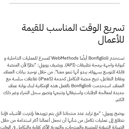
تستخدم Bonfiglioli أيضًا WebMethods كمسرع للعمليات الداخلية و
كبوابة واجهة برمجة تطبيقات (API). ويضيف زوبولي: "نظرًا لأن المنصة
قابلة للتوسع بسهولة، يبدو أنها تنمو معنا". من خلال توحيد بيانات العملاء
ونقاط التفاعل، تتيح منصة التكامل كخدمة (iPaaS) تفاعلات سلسة مع
العملاء. استخدمت Bonfiglioli بالفعل هذه الإمكانية لبناء بوابة عملاء
جديدة لمعالجة الطلبات واستيفائها وتتبعها وتصور سجل الشراء وغير ذلك
الكثير.
يوضح زوبولي: "مع تزايد عدد منتجاتنا التي يتم تزويدها بإنترنت الأشياء، فإننا
نتطلع إلى عمليات تكامل من شأنها أن تجعل أعمالنا أكثر استدامة من خلال
الصيانة التنبؤية للمصنع والمنتجات، والتوزيع الأكثر كفاءة والتكامل في الوقت