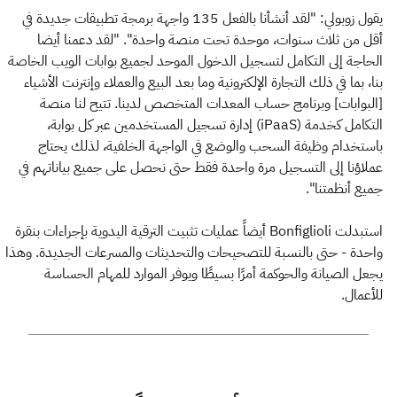
يقول زوبولي: "لقد أنشأنا بالفعل 135 واجهة برمجة تطبيقات جديدة في
أقل من ثلاث سنوات، موحدة تحت منصة واحدة". "لقد دعمنا أيضا
الحاجة إلى التكامل لتسجيل الدخول الموحد لجميع بوابات الويب الخاصة
بنا، بما في ذلك التجارة الإلكترونية وما بعد البيع والعملاء وإنترنت الأشياء
[البوابات] وبرنامج حساب المعدات المتخصص لدينا. تتيح لنا منصة
التكامل كخدمة (iPaaS) إدارة تسجيل المستخدمين عبر كل بوابة،
باستخدام وظيفة السحب والوضع في الواجهة الخلفية، لذلك يحتاج
عملاؤنا إلى التسجيل مرة واحدة فقط حتى نحصل على جميع بياناتهم في
جميع أنظمتنا".
استبدلت Bonfiglioli أيضاً عمليات تثبيت الترقية اليدوية بإجراءات بنقرة
واحدة - حتى بالنسبة للتصحيحات والتحديثات والمسرعات الجديدة. وهذا
يجعل الصيانة والحوكمة أمرًا بسيطًا ويوفر الموارد للمهام الحساسة
للأعمال.