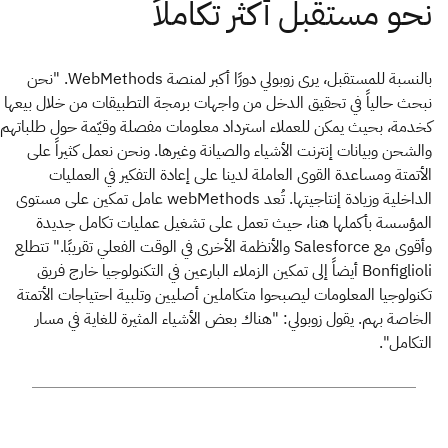
بالنسبة للمستقبل، يرى زوبولي دورًا أكبر لمنصة WebMethods. "نحن
نبحث حالياً في تحقيق الدخل من واجهات برمجة التطبيقات من خلال بيعها
كخدمة، بحيث يمكن للعملاء استرداد معلومات مفصلة وقيّمة حول طلباتهم
والشحن وبيانات إنترنت الأشياء والصيانة وغيرها. ونحن نعمل كثيراً على
الأتمتة ومساعدة القوى العاملة لدينا على إعادة التفكير في العمليات
الداخلية وزيادة إنتاجيتها. تُعد webMethods عامل تمكين على مستوى
المؤسسة بأكملها هنا، حيث تعمل على تشغيل عمليات تكامل جديدة
وأقوى مع Salesforce والأنظمة الأخرى في الوقت الفعلي تقريبًا." تتطلع
Bonfiglioli أيضاً إلى تمكين الزملاء البارعين في التكنولوجيا خارج فريق
تكنولوجيا المعلومات ليصبحوا متكاملين أصليين وتلبية احتياجات الأتمتة
الخاصة بهم. يقول زوبولي: "هناك بعض الأشياء المثيرة للغاية في مسار
التكامل".